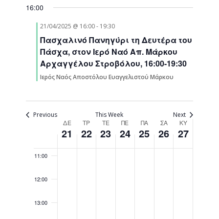
Navigati
16:00
05:00
21/04/2025 @ 16:00
-
19:30
06:00
Πασχαλινό Πανηγύρι τη Δευτέρα του
Πάσχα, στον Ιερό Ναό Απ. Μάρκου
07:00
Αρχαγγέλου Στροβόλου, 16:00-19:30
Ιερός Ναός Αποστόλου Ευαγγελιστού Μάρκου
08:00
09:00
Previous
This Week
Next
Week
ΔΕ
ΤΡ
ΤΕ
ΠΕ
ΠΑ
ΣΑ
ΚΥ
21
22
23
24
25
26
27
10:00
of
Events
11:00
12:00
13:00