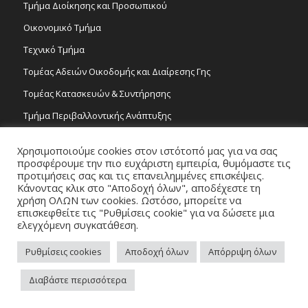
Τμήμα Διοίκησης και Προσωπικού
Οικονομικό Τμήμα
Τεχνικό Τμήμα
Τομέας Αδειών Οικοδομής και Διαίρεσης Γης
Τομέας Κατασκευών & Συντήρησης
Τμήμα Περιβαλλοντικής Ανάπτυξης
Tμήμα Δημόσιας Υγείας και Καθαριότητας
Χρησιμοποιούμε cookies στον ιστότοπό μας για να σας
Τομέας Γραμμάτων και Τεχνών
προσφέρουμε την πιο ευχάριστη εμπειρία, θυμόμαστε τις
προτιμήσεις σας και τις επανειλημμένες επισκέψεις.
Τροχονομία
Κάνοντας κλικ στο "Αποδοχή όλων", αποδέχεστε τη
χρήση ΟΛΩΝ των cookies. Ωστόσο, μπορείτε να
επισκεφθείτε τις "Ρυθμίσεις cookie" για να δώσετε μια
ελεγχόμενη συγκατάθεση.
Ρυθμίσεις cookies
Αποδοχή όλων
Απόρριψη όλων
Copyright 2026 © Δήμος Στροβόλου, All Rights Reserved. / Powered by
Διαβάστε περισσότερα
NETinfo Plc
Πλοηγός