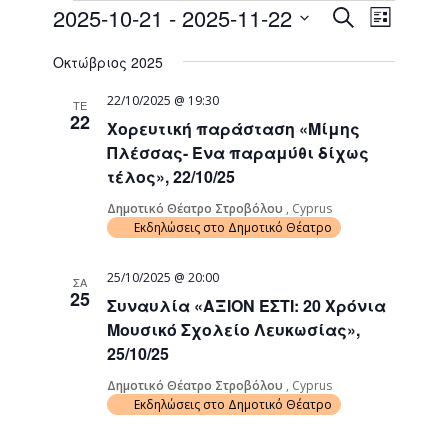
Events
Event
2025-10-21
 - 
2025-11-22
Search
List
Views
Search
Select
Naviga
Οκτώβριος 2025
date.
and
Views
22/10/2025 @ 19:30
ΤΕ
22
Χορευτική παράσταση «Μίμης
Navigati
Πλέσσας- Ένα παραμύθι δίχως
τέλος», 22/10/25
Δημοτικό Θέατρο Στροβόλου
, Cyprus
Εκδηλώσεις στο Δημοτικό Θέατρο
25/10/2025 @ 20:00
ΣΑ
25
Συναυλία «ΑΞΙΟΝ ΕΣΤΙ: 20 Χρόνια
Μουσικό Σχολείο Λευκωσίας»,
25/10/25
Δημοτικό Θέατρο Στροβόλου
, Cyprus
Εκδηλώσεις στο Δημοτικό Θέατρο