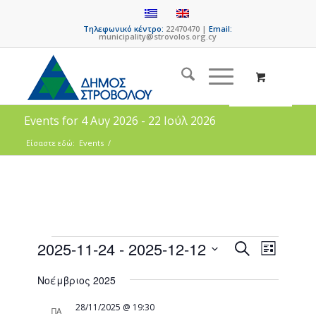
Τηλεφωνικό κέντρο:
22470470 |
Email:
municipality@strovolos.org.cy
Events for 4 Αυγ 2026 - 22 Ιούλ 2026
Είσαστε εδώ:
Events
/
Events
Event
2025-11-24
 - 
2025-12-12
Search
List
Views
Search
Select
Naviga
Νοέμβριος 2025
date.
and
Views
28/11/2025 @ 19:30
ΠΑ