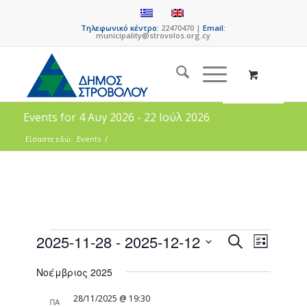
Τηλεφωνικό κέντρο:
22470470 |
Email:
municipality@strovolos.org.cy
Events for 4 Αυγ 2026 - 22 Ιούλ 2026
Είσαστε εδώ:
Events
/
Events
Event
2025-11-28
 - 
2025-12-12
Search
List
Views
Search
Select
Naviga
Νοέμβριος 2025
date.
and
Views
28/11/2025 @ 19:30
ΠΑ