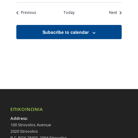
Events
Events
Previous
Today
Next
Subscribe to calendar
ΕΠΙΚΟΙΝΩΝΙΑ
Address:
100 Strovolos Avenue
2020 Strovolos
P.C. BOX 28403, 2094 Strovolos