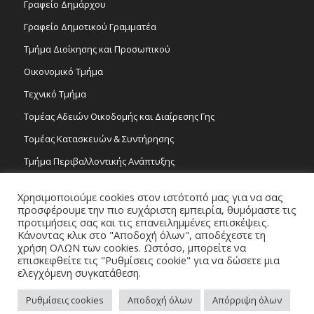
Γραφείο Δημάρχου
Γραφείο Δημοτικού Γραμματέα
Τμήμα Διοίκησης και Προσωπικού
Οικονομικό Τμήμα
Τεχνικό Τμήμα
Τομέας Αδειών Οικοδομής και Διαίρεσης Γης
Τομέας Κατασκευών & Συντήρησης
Τμήμα Περιβαλλοντικής Ανάπτυξης
Tμήμα Δημόσιας Υγείας και Καθαριότητας
Χρησιμοποιούμε cookies στον ιστότοπό μας για να σας
Τομέας Γραμμάτων και Τεχνών
προσφέρουμε την πιο ευχάριστη εμπειρία, θυμόμαστε τις
προτιμήσεις σας και τις επανειλημμένες επισκέψεις.
Τροχονομία
Κάνοντας κλικ στο "Αποδοχή όλων", αποδέχεστε τη
χρήση ΟΛΩΝ των cookies. Ωστόσο, μπορείτε να
επισκεφθείτε τις "Ρυθμίσεις cookie" για να δώσετε μια
ελεγχόμενη συγκατάθεση.
Ρυθμίσεις cookies
Αποδοχή όλων
Απόρριψη όλων