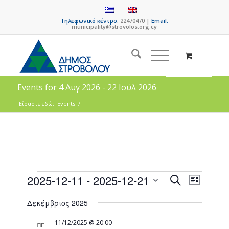
Τηλεφωνικό κέντρο:
22470470 |
Email:
municipality@strovolos.org.cy
Events for 4 Αυγ 2026 - 22 Ιούλ 2026
Είσαστε εδώ:
Events
/
Events
Event
2025-12-11
 - 
2025-12-21
Search
List
Views
Search
Select
Naviga
Δεκέμβριος 2025
date.
and
Views
11/12/2025 @ 20:00
ΠΕ