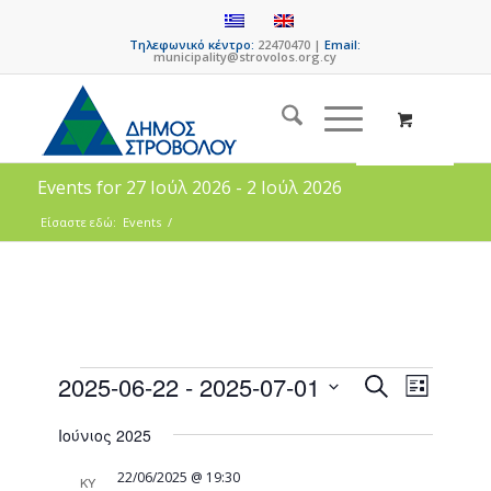
Τηλεφωνικό κέντρο:
22470470 |
Email:
municipality@strovolos.org.cy
Events for 27 Ιούλ 2026 - 2 Ιούλ 2026
Είσαστε εδώ:
Events
/
Events
Event
2025-06-22
 - 
2025-07-01
Search
List
Views
Search
Select
Naviga
Ιούνιος 2025
date.
and
Views
22/06/2025 @ 19:30
ΚΥ