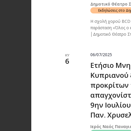
Δημοτικό Θέατρο 
Εκδηλώσεις στο Δ
Η σχολή χορού BCD B
παράσταση «Όλος ο κ
│Δημοτικό Θέατρο Στ
06/07/2025
ΚΥ
6
Ετήσιο Μνη
Κυπριανού 
προκρίτων 
απαγχονίστ
9ην Ιουλίου 
Παν. Χρυσε
Ιερός Ναός Παναγ