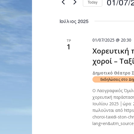
01/07/
Today
Navigation
by
Select
Keyword.
date.
Ιούλιος 2025
01/07/2025 @ 20:30
ΤΡ
1
Χορευτική 
χοροί – Ταξ
Δημοτικό Θέατρο 
Εκδηλώσεις στο Δ
Ο Λαογραφικός Όμιλ
χορευτική παράσταση
Ιουλίου 2025 │ώρα: 
πωλούνται από https:
choroi-taxidi-ston-ch
lang=en&utm_sourc