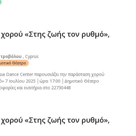
χορού «Στης ζωής τον ρυθμό»,
Στροβόλου
, Cyprus
ημοτικό Θέατρο
sia Dance Center παρουσιάζει την παράσταση χορού
ό» 7 Ιουλίου 2025 │ώρα: 17:00 │Δημοτικό Θέατρο
φορίες και εισιτήρια στο 22730448
χορού «Στης ζωής τον ρυθμό»,