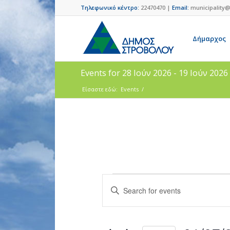
Τηλεφωνικό κέντρο:
22470470 |
Email:
municipality@
Δήμαρχος
Events for 28 Ιούν 2026 - 19 Ιούν 2026
Είσαστε εδώ:
Events
/
Events
Enter
Search
Keyword.
and
Search
for
Views
Events