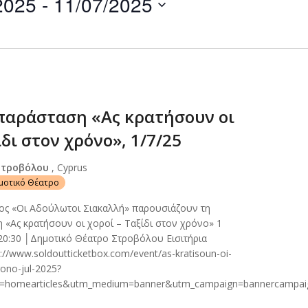
2025
 - 
11/07/2025
by
Location.
παράσταση «Ας κρατήσουν οι
ίδι στον χρόνο», 1/7/25
Στροβόλου
, Cyprus
ημοτικό Θέατρο
ος «Οι Αδούλωτοι Σιακαλλή» παρουσιάζουν τη
 «Ας κρατήσουν οι χοροί – Ταξίδι στον χρόνο» 1
20:30 │Δημοτικό Θέατρο Στροβόλου Εισιτήρια
//www.soldoutticketbox.com/event/as-kratisoun-oi-
rono-jul-2025?
e=homearticles&utm_medium=banner&utm_campaign=bannercampai