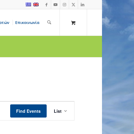
οτών
Επικοινωνία
Event
Views
Find Events
List
Navigation