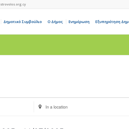
strovolos.org.cy
Δημοτικό Συμβούλιο
Ο Δήμος
Ενημέρωση
Εξυπηρέτηση Δημ
Enter
Location.
Search
for
Events