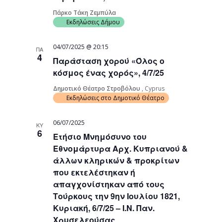
Πάρκο Τάκη Ζεμπύλα
Εκδηλώσεις Δήμου
04/07/2025 @ 20:15
ΠΑ
4
Παράσταση χορού «Όλος ο
κόσμος ένας χορός», 4/7/25
Δημοτικό Θέατρο Στροβόλου
, Cyprus
Εκδηλώσεις στο Δημοτικό Θέατρο
06/07/2025
ΚΥ
6
Ετήσιο Μνημόσυνο του
Εθνομάρτυρα Αρχ. Κυπριανού &
άλλων κληρικών & προκρίτων
που εκτελέστηκαν ή
απαγχονίστηκαν από τους
Τούρκους την 9ην Ιουλίου 1821,
Κυριακή, 6/7/25 – Ι.Ν. Παν.
Χρυσελεούσας