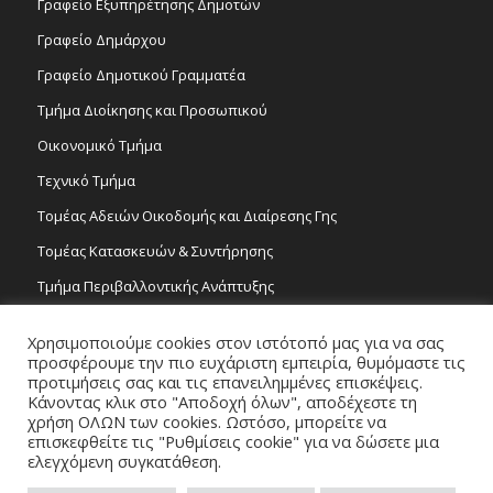
Γραφείο Εξυπηρέτησης Δημοτών
Γραφείο Δημάρχου
Γραφείο Δημοτικού Γραμματέα
Τμήμα Διοίκησης και Προσωπικού
Οικονομικό Τμήμα
Τεχνικό Τμήμα
Τομέας Αδειών Οικοδομής και Διαίρεσης Γης
Τομέας Κατασκευών & Συντήρησης
Τμήμα Περιβαλλοντικής Ανάπτυξης
Tμήμα Δημόσιας Υγείας και Καθαριότητας
Χρησιμοποιούμε cookies στον ιστότοπό μας για να σας
Τομέας Γραμμάτων και Τεχνών
προσφέρουμε την πιο ευχάριστη εμπειρία, θυμόμαστε τις
προτιμήσεις σας και τις επανειλημμένες επισκέψεις.
Τροχονομία
Κάνοντας κλικ στο "Αποδοχή όλων", αποδέχεστε τη
χρήση ΟΛΩΝ των cookies. Ωστόσο, μπορείτε να
επισκεφθείτε τις "Ρυθμίσεις cookie" για να δώσετε μια
ελεγχόμενη συγκατάθεση.