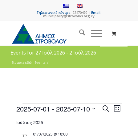
Τηλεφωνικό κέντρο:
22470470 |
Email:
municipality@strovolos.org.cy
Events for 27 Ιούλ 2026 - 2 Ιούλ 2026
Είσαστε εδώ:
Events
/
Events
Event
2025-07-01
 - 
2025-07-10
Search
List
Views
Search
Select
Naviga
Ιούλιος 2025
date.
and
Views
01/07/2025 @ 18:00
ΤΡ