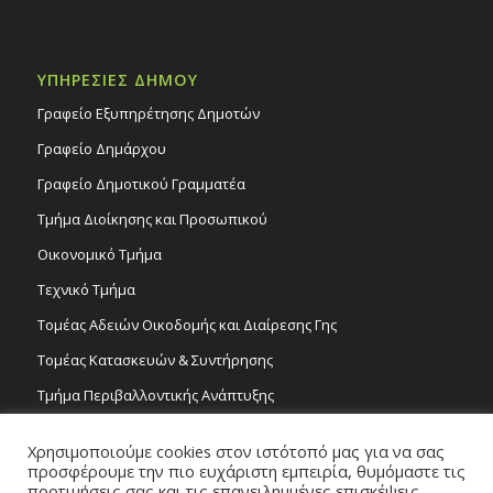
ΥΠΗΡΕΣΙΕΣ ΔΗΜΟΥ
Γραφείο Εξυπηρέτησης Δημοτών
Γραφείο Δημάρχου
Γραφείο Δημοτικού Γραμματέα
Τμήμα Διοίκησης και Προσωπικού
Οικονομικό Τμήμα
Τεχνικό Τμήμα
Τομέας Αδειών Οικοδομής και Διαίρεσης Γης
Τομέας Κατασκευών & Συντήρησης
Τμήμα Περιβαλλοντικής Ανάπτυξης
Tμήμα Δημόσιας Υγείας και Καθαριότητας
Χρησιμοποιούμε cookies στον ιστότοπό μας για να σας
Τομέας Γραμμάτων και Τεχνών
προσφέρουμε την πιο ευχάριστη εμπειρία, θυμόμαστε τις
προτιμήσεις σας και τις επανειλημμένες επισκέψεις.