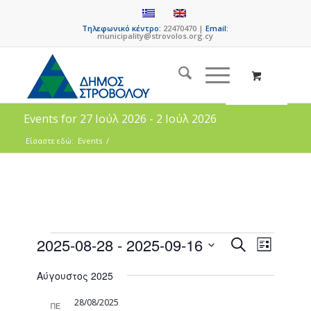
Τηλεφωνικό κέντρο:
22470470 |
Email:
municipality@strovolos.org.cy
Events for 27 Ιούλ 2026 - 2 Ιούλ 2026
Είσαστε εδώ:
Events
/
Events
Event
2025-08-28
 - 
2025-09-16
Search
List
Views
Search
Select
Naviga
Αύγουστος 2025
date.
and
Views
28/08/2025
ΠΕ