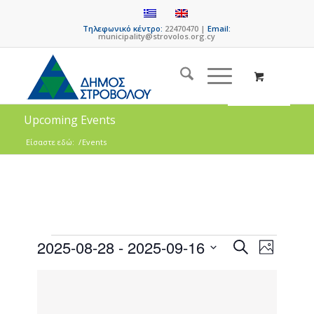
Τηλεφωνικό κέντρο:
22470470 |
Email:
municipality@strovolos.org.cy
Upcoming Events
Είσαστε εδώ:
/
Events
Events
Event
2025-08-28
 - 
2025-09-16
Search
Photo
Views
Search
Select
Naviga
List
date.
and
of
Views