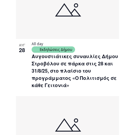
events
Navigati
in
Photo
View
All day
ΑΥΓ
28
Εκδηλώσεις Δήμου
Αυγουστιάτικες συναυλίες Δήμου
Στροβόλου σε πάρκα στις 28 και
31/8/25, στο πλαίσιο του
προγράμματος «Ο Πολιτισμός σε
κάθε Γειτονιά»