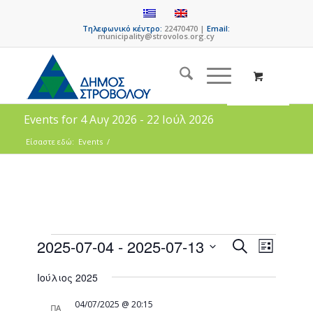
Τηλεφωνικό κέντρο:
22470470 |
Email:
municipality@strovolos.org.cy
Events for 4 Αυγ 2026 - 22 Ιούλ 2026
Είσαστε εδώ:
Events
/
Events
Event
2025-07-04
 - 
2025-07-13
Search
List
Views
Search
Select
Naviga
Ιούλιος 2025
date.
and
Views
04/07/2025 @ 20:15
ΠΑ