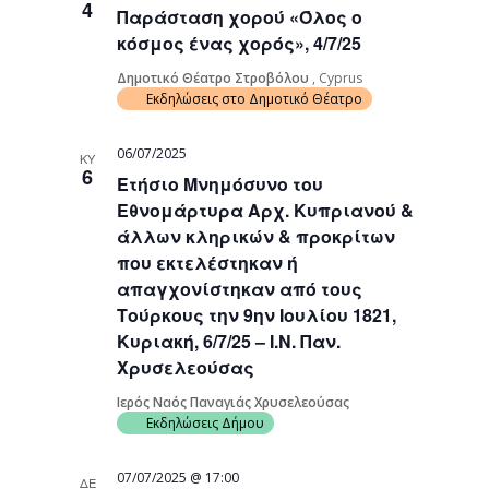
4
Παράσταση χορού «Όλος ο
Navigati
κόσμος ένας χορός», 4/7/25
Δημοτικό Θέατρο Στροβόλου
, Cyprus
Εκδηλώσεις στο Δημοτικό Θέατρο
06/07/2025
ΚΥ
6
Ετήσιο Μνημόσυνο του
Εθνομάρτυρα Αρχ. Κυπριανού &
άλλων κληρικών & προκρίτων
που εκτελέστηκαν ή
απαγχονίστηκαν από τους
Τούρκους την 9ην Ιουλίου 1821,
Κυριακή, 6/7/25 – Ι.Ν. Παν.
Χρυσελεούσας
Ιερός Ναός Παναγιάς Χρυσελεούσας
Εκδηλώσεις Δήμου
07/07/2025 @ 17:00
ΔΕ