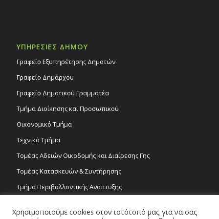
ΥΠΗΡΕΣΙΕΣ ΔΗΜΟΥ
Γραφείο Εξυπηρέτησης Δημοτών
Γραφείο Δημάρχου
Γραφείο Δημοτικού Γραμματέα
Τμήμα Διοίκησης και Προσωπικού
Οικονομικό Τμήμα
Τεχνικό Τμήμα
Τομέας Αδειών Οικοδομής και Διαίρεσης Γης
Τομέας Κατασκευών & Συντήρησης
Τμήμα Περιβαλλοντικής Ανάπτυξης
Tμήμα Δημόσιας Υγείας και Καθαριότητας
Χρησιμοποιούμε cookies στον ιστότοπό μας για να σας
Τομέας Γραμμάτων και Τεχνών