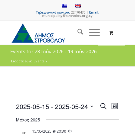
Τηλεφωνικό κέντρο:
22470470 |
Email:
municipality@strovolos.org.cy
Events for 28 Ιούν 2026 - 19 Ιούν 2026
Είσαστε εδώ:
Events
/
Events
Event
2025-05-15
 - 
2025-05-24
Search
List
Views
Search
Select
Naviga
Μάιος 2025
date.
and
Views
Recurring
15/05/2025 @ 20:30
ΠΕ