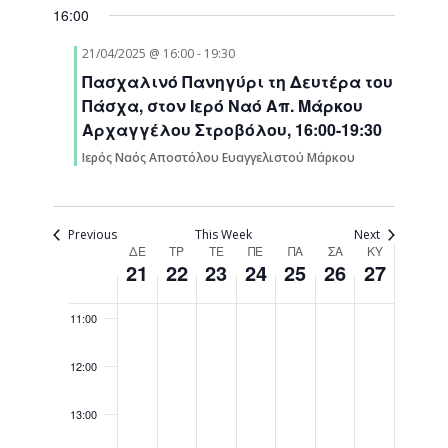
Navigati
16:00
05:00
21/04/2025 @ 16:00
-
19:30
06:00
Πασχαλινό Πανηγύρι τη Δευτέρα του
Πάσχα, στον Ιερό Ναό Απ. Μάρκου
07:00
Αρχαγγέλου Στροβόλου, 16:00-19:30
Ιερός Ναός Αποστόλου Ευαγγελιστού Μάρκου
08:00
09:00
Previous
This Week
Next
Week
ΔΕ
ΤΡ
ΤΕ
ΠΕ
ΠΑ
ΣΑ
ΚΥ
21
22
23
24
25
26
27
10:00
of
Events
11:00
12:00
13:00