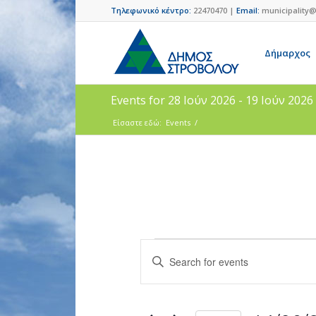
Τηλεφωνικό κέντρο:
22470470 |
Email:
municipality@
Δήμαρχος
Events for 28 Ιούν 2026 - 19 Ιούν 2026
Είσαστε εδώ:
Events
/
Events
Enter
Search
Keyword.
and
Search
for
Views
Events