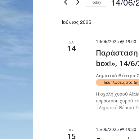
14/06/
Today
Navigation
by
Select
Keyword.
date.
Ιούνιος 2025
14/06/2025 @ 19:00
ΣΑ
14
Παράσταση 
box!», 14/6
Δημοτικό Θέατρο 
Εκδηλώσεις στο Δ
Η σχολή χορού Alicia’
παράσταση χορού ««3
│Δημοτικό Θέατρο Σ
15/06/2025 @ 19:30
ΚΥ
15