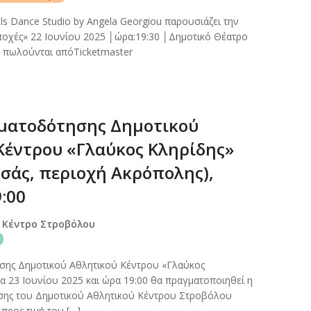
s Dance Studio by Angela Georgiou παρουσιάζει την
ποχές» 22 Ιουνίου 2025 │ώρα:19:30 │Δημοτικό Θέατρο
α πωλούνται απόTicketmaster
ματοδότησης Δημοτικού
Κέντρου «Γλαύκος Κληρίδης»
τσάς, περιοχή Ακρόπολης),
9:00
 Κέντρο Στροβόλου
σης Δημοτικού Αθλητικού Κέντρου «Γλαύκος
α 23 Ιουνίου 2025 και ώρα 19:00 θα πραγματοποιηθεί η
σης του Δημοτικού Αθλητικού Κέντρου Στροβόλου
προς τιμή του […]