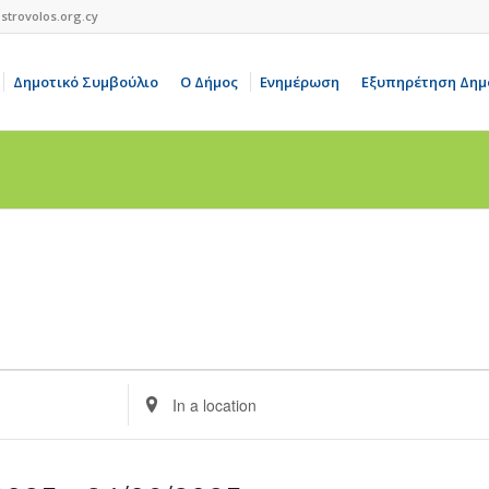
strovolos.org.cy
Δημοτικό Συμβούλιο
Ο Δήμος
Ενημέρωση
Εξυπηρέτηση Δημ
Enter
Location.
Search
for
Events