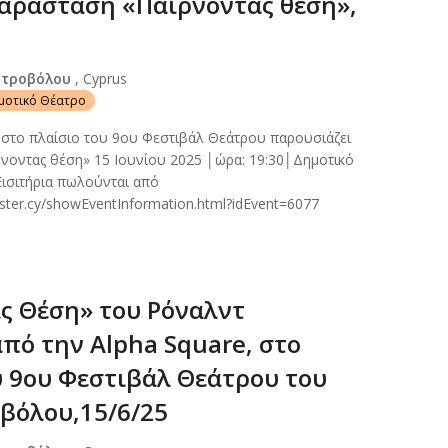
αράσταση «Παίρνοντας θέση»,
Στροβόλου
, Cyprus
ημοτικό Θέατρο
στο πλαίσιο του 9ου Φεστιβάλ Θεάτρου παρουσιάζει
νοντας θέση» 15 Ιουνίου 2025 │ώρα: 19:30│Δημοτικό
ισιτήρια πωλούνται από
aster.cy/showEventInformation.html?idEvent=6077
ς Θέση» του Ρόναλντ
πό την Alpha Square, στο
υ 9ου Φεστιβάλ Θεάτρου του
βόλου,15/6/25