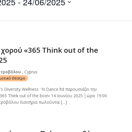
2025
 - 
24/06/2025
by
Location.
χορού «365 Think out of the
/25
Στροβόλου
, Cyprus
ημοτικό Θέατρο
s Diversity Wellness ‘ N Dance ltd παρουσιάζει την
65 Think out of the box!» 14 Ιουνίου 2025 │ώρα: 19:00
τροβόλου Εισιτήρια πωλούνται […]