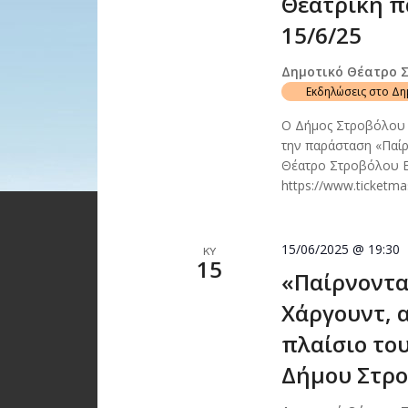
Θεατρική π
15/6/25
Δημοτικό Θέατρο 
Εκδηλώσεις στο Δ
Ο Δήμος Στροβόλου 
την παράσταση «Παίρ
Θέατρο Στροβόλου Ε
https://www.ticketm
15/06/2025 @ 19:30
ΚΥ
15
«Παίρνοντα
Χάργουντ, α
πλαίσιο το
Δήμου Στρο