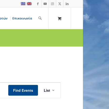
οτών
Επικοινωνία
Event
Views
Find Events
List
Navigation