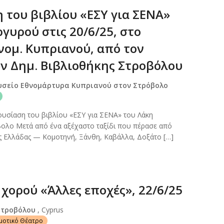
 του βιβλίου «ΕΣΥ για ΣΕΝΑ»
γυρού στις 20/6/25, στο
νομ. Κυπριανού, από τον
ν Δημ. Βιβλιοθήκης Στροβόλου
υσείο Εθνομάρτυρα Κυπριανού στον Στρόβολο
σίαση του βιβλίου «ΕΣΥ για ΣΕΝΑ» του Λάκη
ολο Μετά από ένα αξέχαστο ταξίδι που πέρασε από
ης Ελλάδας — Κομοτηνή, Ξάνθη, Καβάλλα, Δοξάτο […]
χορού «Άλλες εποχές», 22/6/25
Στροβόλου
, Cyprus
ημοτικό Θέατρο