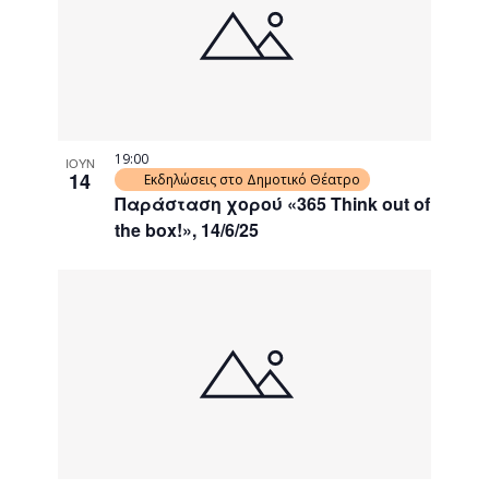
events
Navigati
in
Photo
View
19:00
ΙΟΥΝ
14
Εκδηλώσεις στο Δημοτικό Θέατρο
Παράσταση χορού «365 Think out of
the box!», 14/6/25