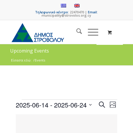
Τηλεφωνικό κέντρο:
22470470 |
Email:
municipality@strovolos.org.cy
Upcoming Events
Είσαστε εδώ:
/
Events
Events
Event
2025-06-14
 - 
2025-06-24
Search
Photo
Views
Search
Select
Naviga
List
date.
and
of
Views