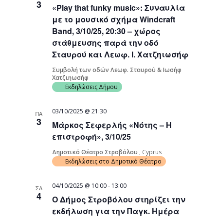
3
«Play that funky music»: Συναυλία
Navigati
με το μουσικό σχήμα Windcraft
Band, 3/10/25, 20:30 – χώρος
στάθμευσης παρά την οδό
Σταυρού και Λεωφ. Ι. Χατζηιωσήφ
Συμβολή των οδών Λεωφ. Σταυρού & Ιωσήφ
Χατζιηωσήφ
Εκδηλώσεις Δήμου
03/10/2025 @ 21:30
ΠΑ
3
Μάρκος Σεφερλής «Νότης – Η
επιστροφή», 3/10/25
Δημοτικό Θέατρο Στροβόλου
, Cyprus
Εκδηλώσεις στο Δημοτικό Θέατρο
04/10/2025 @ 10:00
-
13:00
ΣΑ
4
Ο Δήμος Στροβόλου στηρίζει την
εκδήλωση για την Παγκ. Ημέρα