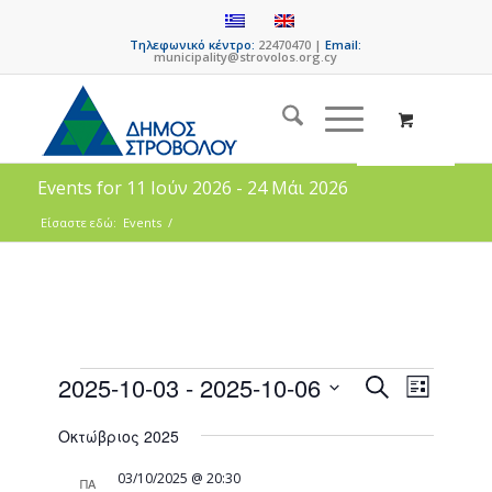
Τηλεφωνικό κέντρο:
22470470 |
Email:
municipality@strovolos.org.cy
Events for 11 Ιούν 2026 - 24 Μάι 2026
Είσαστε εδώ:
Events
/
Events
Event
2025-10-03
 - 
2025-10-06
Search
List
Views
Search
Select
Naviga
Οκτώβριος 2025
date.
and
Views
03/10/2025 @ 20:30
ΠΑ