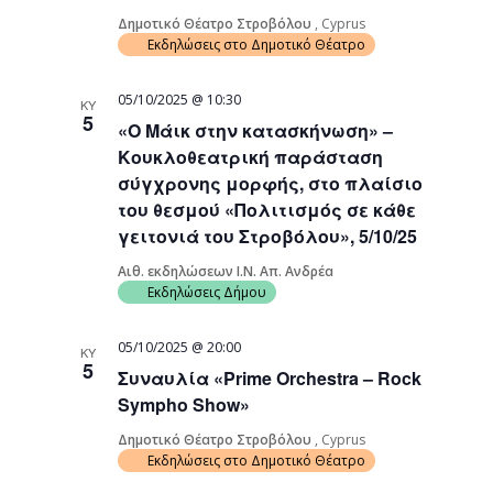
Δημοτικό Θέατρο Στροβόλου
, Cyprus
Εκδηλώσεις στο Δημοτικό Θέατρο
05/10/2025 @ 10:30
ΚΥ
5
«Ο Μάικ στην κατασκήνωση» –
Κουκλοθεατρική παράσταση
σύγχρονης μορφής, στο πλαίσιο
του θεσμού «Πολιτισμός σε κάθε
γειτονιά του Στροβόλου», 5/10/25
Αιθ. εκδηλώσεων Ι.Ν. Απ. Ανδρέα
Εκδηλώσεις Δήμου
05/10/2025 @ 20:00
ΚΥ
5
Συναυλία «Prime Orchestra – Rock
Sympho Show»
Δημοτικό Θέατρο Στροβόλου
, Cyprus
Εκδηλώσεις στο Δημοτικό Θέατρο