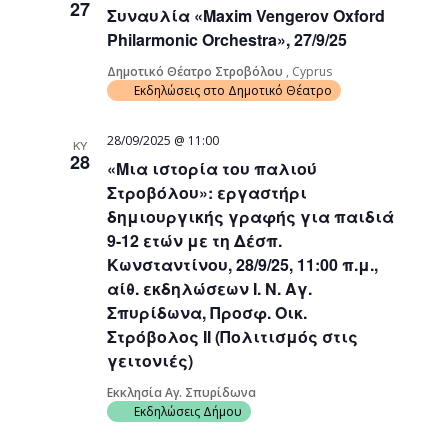
27
Συναυλία «Maxim Vengerov Oxford
Navigati
Philarmonic Orchestra», 27/9/25
Δημοτικό Θέατρο Στροβόλου
, Cyprus
Εκδηλώσεις στο Δημοτικό Θέατρο
28/09/2025 @ 11:00
ΚΥ
28
«Μια ιστορία του παλιού
Στροβόλου»: εργαστήρι
δημιουργικής γραφής για παιδιά
9-12 ετών με τη Δέσπ.
Κωνσταντίνου, 28/9/25, 11:00 π.μ.,
αίθ. εκδηλώσεων Ι. Ν. Αγ.
Σπυρίδωνα, Προσφ. Οικ.
Στρόβολος ΙΙ (Πολιτισμός στις
γειτονιές)
Εκκλησία Αγ. Σπυρίδωνα
Εκδηλώσεις Δήμου