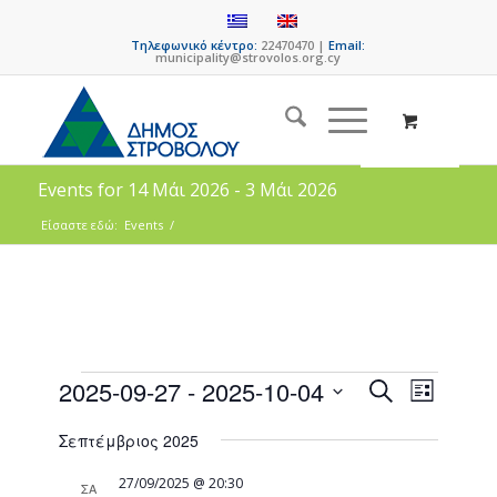
Τηλεφωνικό κέντρο:
22470470 |
Email:
municipality@strovolos.org.cy
Events for 14 Μάι 2026 - 3 Μάι 2026
Είσαστε εδώ:
Events
/
Events
Event
2025-09-27
 - 
2025-10-04
Search
List
Views
Search
Select
Naviga
Σεπτέμβριος 2025
date.
and
Views
27/09/2025 @ 20:30
ΣΑ