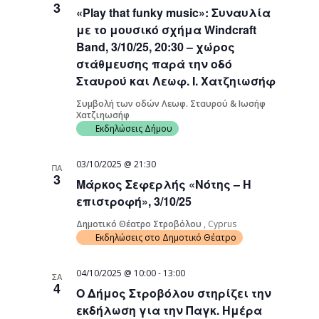
3
«Play that funky music»: Συναυλία
με το μουσικό σχήμα Windcraft
Band, 3/10/25, 20:30 – χώρος
στάθμευσης παρά την οδό
Σταυρού και Λεωφ. Ι. Χατζηιωσήφ
Συμβολή των οδών Λεωφ. Σταυρού & Ιωσήφ
Χατζιηωσήφ
Εκδηλώσεις Δήμου
03/10/2025 @ 21:30
ΠΑ
3
Μάρκος Σεφερλής «Νότης – Η
επιστροφή», 3/10/25
Δημοτικό Θέατρο Στροβόλου
, Cyprus
Εκδηλώσεις στο Δημοτικό Θέατρο
04/10/2025 @ 10:00
-
13:00
ΣΑ
4
Ο Δήμος Στροβόλου στηρίζει την
εκδήλωση για την Παγκ. Ημέρα