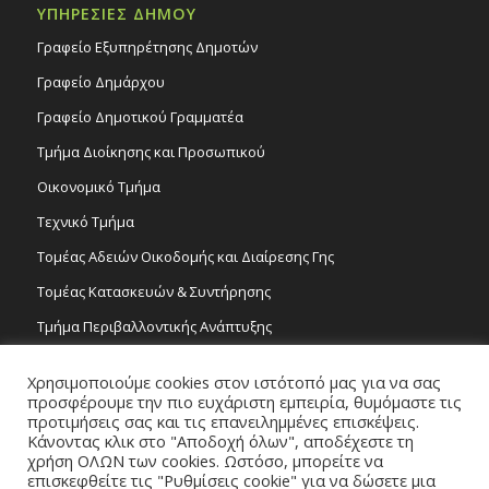
ΥΠΗΡΕΣΙΕΣ ΔΗΜΟΥ
Γραφείο Εξυπηρέτησης Δημοτών
Γραφείο Δημάρχου
Γραφείο Δημοτικού Γραμματέα
Τμήμα Διοίκησης και Προσωπικού
Οικονομικό Τμήμα
Τεχνικό Τμήμα
Τομέας Αδειών Οικοδομής και Διαίρεσης Γης
Τομέας Κατασκευών & Συντήρησης
Τμήμα Περιβαλλοντικής Ανάπτυξης
Tμήμα Δημόσιας Υγείας και Καθαριότητας
Χρησιμοποιούμε cookies στον ιστότοπό μας για να σας
Τομέας Γραμμάτων και Τεχνών
προσφέρουμε την πιο ευχάριστη εμπειρία, θυμόμαστε τις
προτιμήσεις σας και τις επανειλημμένες επισκέψεις.
Τροχονομία
Κάνοντας κλικ στο "Αποδοχή όλων", αποδέχεστε τη
χρήση ΟΛΩΝ των cookies. Ωστόσο, μπορείτε να
επισκεφθείτε τις "Ρυθμίσεις cookie" για να δώσετε μια