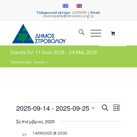
Τηλεφωνικό κέντρο:
22470470 |
Email:
municipality@strovolos.org.cy
Events for 11 Ιούν 2026 - 24 Μάι 2026
Είσαστε εδώ:
Events
/
Events
Event
2025-09-14
 - 
2025-09-25
Search
List
Views
Search
Select
Naviga
Σεπτέμβριος 2025
date.
and
Views
14/09/2025 @ 20:00
ΚΥ