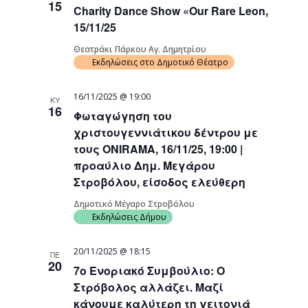
15
Charity Dance Show «Our Rare Leon,
Navigati
15/11/25
Θεατράκι Πάρκου Αγ. Δημητρίου
Εκδηλώσεις στο Δημοτικό Θέατρο
16/11/2025 @ 19:00
ΚΥ
16
Φωταγώγηση του
χριστουγεννιάτικου δέντρου με
τους ONIRAMA, 16/11/25, 19:00 |
προαύλιο Δημ. Μεγάρου
Στροβόλου, είσοδος ελεύθερη
Δημοτικό Μέγαρο Στροβόλου
Εκδηλώσεις Δήμου
20/11/2025 @ 18:15
ΠΕ
20
7ο Ενοριακό Συμβούλιο: Ο
Στρόβολος αλλάζει. Μαζί
κάνουμε καλύτερη τη γειτονιά