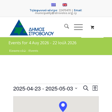
Τηλεφωνικό κέντρο:
22470470 |
Email:
municipality@strovolos.org.cy
Events for 4 Αυγ 2026 - 22 Ιούλ 2026
Είσαστε εδώ:
/
Events
Events
Event
2025-04-23
 - 
2025-05-03
Search
Map
Views
Search
Select
Naviga
date.
and
Views