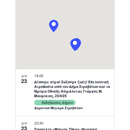
Navigati
18:00
ΑΠΡ
23
Δίνουμε αίμα! Σώζουμε ζωές! Εθελοντική
Αιμοδοσία από τον Δήμο Στροβόλου και το
Ίδρυμα Οδικής Ασφάλειας Γιώργος Μ.
Μαυρίκιος, 23/4/25
Εκδηλώσεις Δήμου
Δημοτικό Μέγαρο Στροβόλου
20:30
ΑΠΡ
23
Συναυλία «Μάριος Τόκας- Νεανικά