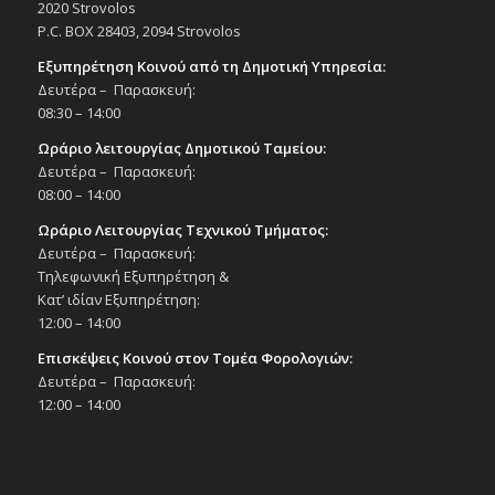
του Δήμου, 27/4/25, ώρα 15:00
2020 Strovolos
P.C. BOX 28403, 2094 Strovolos
Εκδηλώσεις Δήμου
Δημοτικό Θέατρο Στροβόλου
Εξυπηρέτηση Κοινού από τη Δημοτική Υπηρεσία:
Δευτέρα – Παρασκευή:
18:00
ΑΠΡ
08:30 – 14:00
27
ΜΟΤΣΑΡΤ, Ο ΜΑΓΙΚΟΣ ΑΥΛΟΣ, του
Ωράριο λειτουργίας Δημοτικού Ταμείου:
Βόλφγκανγκ Αμαντέους Μότσαρτ, από
την παιδική σκηνή της Κάρμεν Ρουγγέρη,
Δευτέρα – Παρασκευή:
στο πλαίσιο του 9ου Φεστιβάλ Θεάτρου
08:00 – 14:00
του Δήμου, 27/4/25, ώρα 18:00
Ωράριο Λειτουργίας Τεχνικού Τμήματος:
Εκδηλώσεις Δήμου
Δημοτικό Θέατρο Στροβόλου
Δευτέρα – Παρασκευή:
Τηλεφωνική Εξυπηρέτηση &
Κατ’ ιδίαν Εξυπηρέτηση:
21:00
ΑΠΡ
12:00 – 14:00
30
«Ομηρούπολη» από τον Κύκλο
Φιλαναγνωσίας Δημ. Βιβλιοθήκης
Επισκέψεις Κοινού στον Τομέα Φορολογιών:
Στροβόλου & την Εθνική Εταιρεία
Δευτέρα – Παρασκευή:
Ελλήνων Λογοτεχνών Κύπρου, 30/4/25,
Πολιτιστικό Κέντρο Στροβόλου
12:00 – 14:00
Εκδηλώσεις Δήμου
Πολιτιστικό Κέντρο Στροβόλου