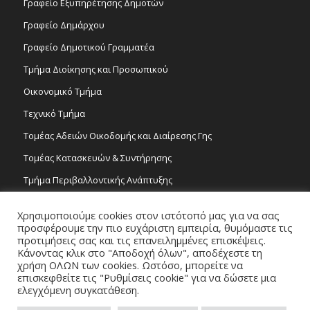
Γραφείο Εξυπηρέτησης Δημοτών
Γραφείο Δημάρχου
Γραφείο Δημοτικού Γραμματέα
Τμήμα Διοίκησης και Προσωπικού
Οικονομικό Τμήμα
Τεχνικό Τμήμα
Τομέας Αδειών Οικοδομής και Διαίρεσης Γης
Τομέας Κατασκευών & Συντήρησης
Τμήμα Περιβαλλοντικής Ανάπτυξης
Tμήμα Δημόσιας Υγείας και Καθαριότητας
Χρησιμοποιούμε cookies στον ιστότοπό μας για να σας
Τομέας Γραμμάτων και Τεχνών
προσφέρουμε την πιο ευχάριστη εμπειρία, θυμόμαστε τις
προτιμήσεις σας και τις επανειλημμένες επισκέψεις.
Τροχονομία
Κάνοντας κλικ στο "Αποδοχή όλων", αποδέχεστε τη
χρήση ΟΛΩΝ των cookies. Ωστόσο, μπορείτε να
επισκεφθείτε τις "Ρυθμίσεις cookie" για να δώσετε μια
ελεγχόμενη συγκατάθεση.