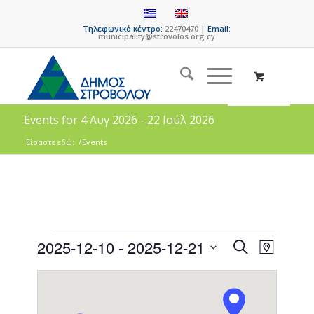
Τηλεφωνικό κέντρο:
22470470 |
Email:
municipality@strovolos.org.cy
Events for 4 Αυγ 2026 - 22 Ιούλ 2026
Είσαστε εδώ:
/
Events
Events
Event
2025-12-10
 - 
2025-12-21
Search
Map
Views
Search
Select
Naviga
date.
and
Views