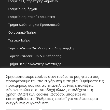
Γραφείο Εξυπηρέτησης Δημοτών
Γραφείο Δημάρχου
Γραφείο Δημοτικού Γραμματέα
Τμήμα Διοίκησης και Προσωπικού
Οικονομικό Τμήμα
Τεχνικό Τμήμα
Τομέας Αδειών Οικοδομής και Διαίρεσης Γης
Τομέας Κατασκευών & Συντήρησης
Τμήμα Περιβαλλοντικής Ανάπτυξης
Tμήμα Δημόσιας Υγείας και Καθαριότητας
Χρησιμοποιούμε cookies στον ιστότοπό μας για να σας
Τομέας Γραμμάτων και Τεχνών
προσφέρουμε την πιο ευχάριστη εμπειρία, θυμόμαστε τις
προτιμήσεις σας και τις επανειλημμένες επισκέψεις.
Τροχονομία
Κάνοντας κλικ στο "Αποδοχή όλων", αποδέχεστε τη
χρήση ΟΛΩΝ των cookies. Ωστόσο, μπορείτε να
επισκεφθείτε τις "Ρυθμίσεις cookie" για να δώσετε μια
ελεγχόμενη συγκατάθεση.