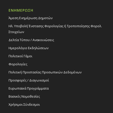
20:30
ΔΕΚ
ΕΝΗΜΕΡΩΣΗ
19
Μουσικοθεατρική παράσταση «Αγύριστο
Κεφάλι – Ο Άλκης Αλκαίος που γνώρισα»,
Άμεση Ενημέρωση Δημοτών
19/12/25
Ηλ. Υποβολή Ένστασης Φορολογίας ή Τροποποίησης Φορολ.
Εκδηλώσεις στο Δημοτικό Θέατρο
Δημοτικό Θέατρο Στροβόλου
Στοιχείων
Δελτία Τύπου / Ανακοινώσεις
Recurring
All Day
ΔΕΚ
Ημερολόγιο Εκδηλώσεων
21
Επιβιβαστείτε στο μουσικό λεωφορείο
την Κυριακή 21 και 28/12/25 για βόλτες
Πολιτικοί Γάμοι
στον Στρόβολο! Αναχώρηση και
επιστροφή από την οδό Σταυρού!
Φορολογίες
Εκδηλώσεις Δήμου
Πολιτική Προστασίας Προσωπικών Δεδομένων
Παράδρομος οδού Σταυρού, αρ. 69
Παράδρομος οδού Σταυρού, αρ. 69, Λευκωσία
Προσφορές / Διαγωνισμοί
Ευρωπαϊκά Προγράμματα
Βασικές Νομοθεσίες
Χρήσιμοι Σύνδεσμοι