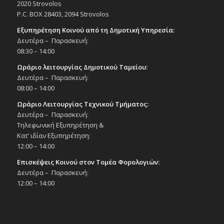
2020 Strovolos
P.C. BOX 28403, 2094 Strovolos
19:00
ΔΕΚ
Εξυπηρέτηση Κοινού από τη Δημοτική Υπηρεσία:
15
Χριστουγεννιάτικη παράσταση «Christmas
Δευτέρα – Παρασκευή:
Performance», 15/12/25
08:30 – 14:00
Εκδηλώσεις στο Δημοτικό Θέατρο
Δημοτικό Θέατρο Στροβόλου
Ωράριο λειτουργίας Δημοτικού Ταμείου:
Δευτέρα – Παρασκευή:
08:00 – 14:00
19:30
ΔΕΚ
16
Χριστουγεννιάτικη συναυλία με τη
Ωράριο Λειτουργίας Τεχνικού Τμήματος:
Συμφωνική Μπάντα Δήμου Στροβόλου –
Δευτέρα – Παρασκευή:
Ευρωπαϊκού Πανεπιστημίου Κύπρου και τη
Τηλεφωνική Εξυπηρέτηση &
Δημ. Χορωδία Στροβόλου, 16/12/25, 19:30 |
Δημ. Θέατρο Στροβόλου
Κατ’ ιδίαν Εξυπηρέτηση:
Εκδηλώσεις Δήμου
12:00 – 14:00
Δημοτικό Θέατρο Στροβόλου
Επισκέψεις Κοινού στον Τομέα Φορολογιών:
Δευτέρα – Παρασκευή:
20:30
ΔΕΚ
12:00 – 14:00
18
Συναυλία «Starlight 2», 18/12/25
Εκδηλώσεις στο Δημοτικό Θέατρο
Δημοτικό Θέατρο Στροβόλου