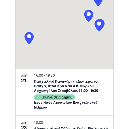
Navigati
16:00
-
19:30
ΑΠΡ
21
Πασχαλινό Πανηγύρι τη Δευτέρα του
Πάσχα, στον Ιερό Ναό Απ. Μάρκου
Αρχαγγέλου Στροβόλου, 16:00-19:30
Εκδηλώσεις Δήμου
Ιερός Ναός Αποστόλου Ευαγγελιστού
Μάρκου
18:00
ΑΠΡ
23
Δίνουμε αίμα! Σώζουμε ζωές! Εθελοντική