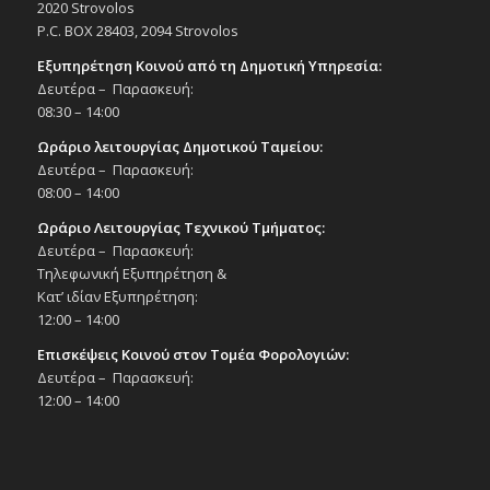
2020 Strovolos
Εκδηλώσεις στο Δημοτικό Θέατρο
P.C. BOX 28403, 2094 Strovolos
Δημοτικό Θέατρο Στροβόλου
Εξυπηρέτηση Κοινού από τη Δημοτική Υπηρεσία:
Δευτέρα – Παρασκευή:
15:00
ΑΠΡ
27
08:30 – 14:00
ΜΟΤΣΑΡΤ, Ο ΜΑΓΙΚΟΣ ΑΥΛΟΣ, του
Βόλφγκανγκ Αμαντέους Μότσαρτ, από
Ωράριο λειτουργίας Δημοτικού Ταμείου:
την παιδική σκηνή της Κάρμεν Ρουγγέρη,
στο πλαίσιο του 9ου Φεστιβάλ Θεάτρου
Δευτέρα – Παρασκευή:
του Δήμου, 27/4/25, ώρα 15:00
08:00 – 14:00
Εκδηλώσεις Δήμου
Ωράριο Λειτουργίας Τεχνικού Τμήματος:
Δημοτικό Θέατρο Στροβόλου
Δευτέρα – Παρασκευή:
Τηλεφωνική Εξυπηρέτηση &
18:00
ΑΠΡ
Κατ’ ιδίαν Εξυπηρέτηση:
27
ΜΟΤΣΑΡΤ, Ο ΜΑΓΙΚΟΣ ΑΥΛΟΣ, του
12:00 – 14:00
Βόλφγκανγκ Αμαντέους Μότσαρτ, από
την παιδική σκηνή της Κάρμεν Ρουγγέρη,
Επισκέψεις Κοινού στον Τομέα Φορολογιών:
στο πλαίσιο του 9ου Φεστιβάλ Θεάτρου
Δευτέρα – Παρασκευή:
του Δήμου, 27/4/25, ώρα 18:00
12:00 – 14:00
Εκδηλώσεις Δήμου
Δημοτικό Θέατρο Στροβόλου
21:00
ΑΠΡ