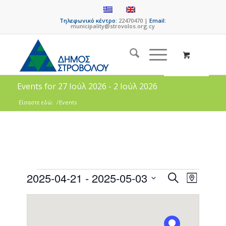
Τηλεφωνικό κέντρο:
22470470 |
Email:
municipality@strovolos.org.cy
Events for 27 Ιούλ 2026 - 2 Ιούλ 2026
Είσαστε εδώ:
/
Events
Events
Event
2025-04-21
 - 
2025-05-03
Search
Map
Views
Search
Select
Naviga
date.
and
Views