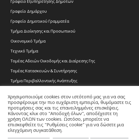
Γραφείο Εξυπηρέτησης Δημοτών
Γραφείο Δημάρχου
Γραφείο Δημοτικού Γραμματέα
Τμήμα Διοίκησης και Προσωπικού
Οικονομικό Τμήμα
Τεχνικό Τμήμα
Τομέας Αδειών Οικοδομής και Διαίρεσης Γης
Τομέας Κατασκευών & Συντήρησης
Τμήμα Περιβαλλοντικής Ανάπτυξης
Tμήμα Δημόσιας Υγείας και Καθαριότητας
Χρησιμοποιούμε cookies στον ιστότοπό μας για να σας
Τομέας Γραμμάτων και Τεχνών
προσφέρουμε την πιο ευχάριστη εμπειρία, θυμόμαστε τις
προτιμήσεις σας και τις επανειλημμένες επισκέψεις.
Τροχονομία
Κάνοντας κλικ στο "Αποδοχή όλων", αποδέχεστε τη
χρήση ΟΛΩΝ των cookies. Ωστόσο, μπορείτε να
επισκεφθείτε τις "Ρυθμίσεις cookie" για να δώσετε μια
ελεγχόμενη συγκατάθεση.