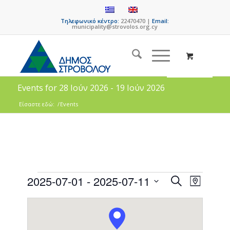
Τηλεφωνικό κέντρο:
22470470 |
Email:
municipality@strovolos.org.cy
Events for 28 Ιούν 2026 - 19 Ιούν 2026
Είσαστε εδώ:
/
Events
Events
Event
2025-07-01
 - 
2025-07-11
Search
Map
Views
Search
Select
Naviga
date.
and
Views