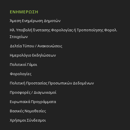
ΕΝΗΜΕΡΩΣΗ
20:00
ΙΟΥΛ
10
Συναυλία «Πού ΄σαι Ζαμπέτα», με τον
Άμεση Ενημέρωση Δημοτών
Μουσικό Όμιλο ΡΙΚ, στο πλαίσιο του
προγράμματος « Ο Πολιτισμός σε κάθε
Ηλ. Υποβολή Ένστασης Φορολογίας ή Τροποποίησης Φορολ.
γειτονιά του Στροβόλου», 10/7/25
Στοιχείων
Εκδηλώσεις Δήμου
Πολιτιστικό Κέντρο Στροβόλου
Δελτία Τύπου / Ανακοινώσεις
Ημερολόγιο Εκδηλώσεων
19:15
ΙΟΥΛ
Πολιτικοί Γάμοι
11
Τελική γιορτή νηπιαγωγείου, 11/7/25
Εκδηλώσεις στο Δημοτικό Θέατρο
Φορολογίες
Δημοτικό Θέατρο Στροβόλου
Πολιτική Προστασίας Προσωπικών Δεδομένων
Προσφορές / Διαγωνισμοί
Ευρωπαϊκά Προγράμματα
Βασικές Νομοθεσίες
Χρήσιμοι Σύνδεσμοι