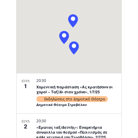
Navigati
20:30
ΙΟΥΛ
1
Χορευτική παράσταση «Ας κρατήσουν οι
χοροί – Ταξίδι στον χρόνο», 1/7/25
Εκδηλώσεις στο Δημοτικό Θέατρο
Δημοτικό Θέατρο Στροβόλου
20:30
ΙΟΥΛ
2
«Έρωτας ταξιδευτής»: Εναρκτήρια
συναυλία του θεσμού «Πολιτισμός σε
κάθε γειτονιά του Στροβόλου», 2/7/25