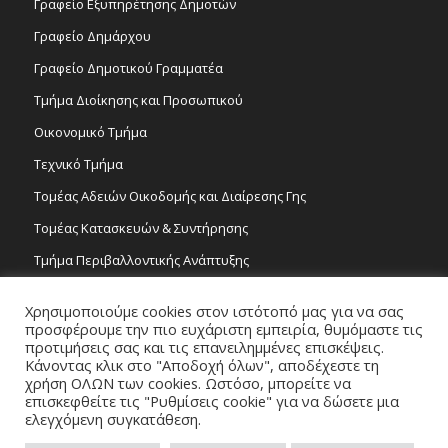
Γραφείο Εξυπηρέτησης Δημοτών
Γραφείο Δημάρχου
Γραφείο Δημοτικού Γραμματέα
Τμήμα Διοίκησης και Προσωπικού
Οικονομικό Τμήμα
Τεχνικό Τμήμα
Τομέας Αδειών Οικοδομής και Διαίρεσης Γης
Τομέας Κατασκευών & Συντήρησης
Τμήμα Περιβαλλοντικής Ανάπτυξης
Tμήμα Δημόσιας Υγείας και Καθαριότητας
Χρησιμοποιούμε cookies στον ιστότοπό μας για να σας
Τομέας Γραμμάτων και Τεχνών
προσφέρουμε την πιο ευχάριστη εμπειρία, θυμόμαστε τις
προτιμήσεις σας και τις επανειλημμένες επισκέψεις.
Τροχονομία
Κάνοντας κλικ στο "Αποδοχή όλων", αποδέχεστε τη
χρήση ΟΛΩΝ των cookies. Ωστόσο, μπορείτε να
επισκεφθείτε τις "Ρυθμίσεις cookie" για να δώσετε μια
ελεγχόμενη συγκατάθεση.