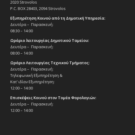
7/7/25
2020 Strovolos
P.C. BOX 28403, 2094 Strovolos
Εκδηλώσεις στο Δημοτικό Θέατρο
Δημοτικό Θέατρο Στροβόλου
Εξυπηρέτηση Κοινού από τη Δημοτική Υπηρεσία:
Δευτέρα – Παρασκευή:
20:30
ΙΟΥΛ
08:30 – 14:00
7
Παράσταση χορού «Στης ζωής τον ρυθμό»,
Ωράριο λειτουργίας Δημοτικού Ταμείου:
7/7/25
Δευτέρα – Παρασκευή:
Εκδηλώσεις στο Δημοτικό Θέατρο
08:00 – 14:00
Δημοτικό Θέατρο Στροβόλου
Ωράριο Λειτουργίας Τεχνικού Τμήματος:
Δευτέρα – Παρασκευή:
17:30
ΙΟΥΛ
9
Τηλεφωνική Εξυπηρέτηση &
Χορευτική παράσταση «11 χρόνια χορού»,
9/7/25
Κατ’ ιδίαν Εξυπηρέτηση:
Εκδηλώσεις στο Δημοτικό Θέατρο
12:00 – 14:00
Δημοτικό Θέατρο Στροβόλου
Επισκέψεις Κοινού στον Τομέα Φορολογιών:
Δευτέρα – Παρασκευή:
20:00
ΙΟΥΛ
12:00 – 14:00
9
Χορευτική παράσταση «11 χρόνια χορού»,
9/7/25
Εκδηλώσεις στο Δημοτικό Θέατρο
Δημοτικό Θέατρο Στροβόλου