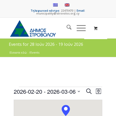
Τηλεφωνικό κέντρο:
22470470 |
Email:
municipality@strovolos.org.cy
Events for 28 Ιούν 2026 - 19 Ιούν 2026
Είσαστε εδώ:
/
Events
Events
Event
2026-02-20
 - 
2026-03-06
Search
Map
Views
Search
Select
Naviga
date.
and
Views