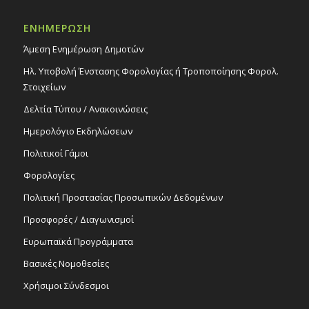
ΕΝΗΜΕΡΩΣΗ
17:30
-
18:30
ΜΑΡ
6
Το Furry Book Club τον Μάρτιο για παιδιά
Άμεση Ενημέρωση Δημοτών
στο Πολιτιστικό Κέντρο Στροβόλου! 6/3/26,
17:30-18:30.
Ηλ. Υποβολή Ένστασης Φορολογίας ή Τροποποίησης Φορολ.
Εκδηλώσεις Δήμου
Στοιχείων
Πολιτιστικό Κέντρο Στροβόλου
Δελτία Τύπου / Ανακοινώσεις
Ημερολόγιο Εκδηλώσεων
20:00
ΜΑΡ
6
Λαϊκή Συναυλία «Ρεμπέτικο και Λαϊκές
Πολιτικοί Γάμοι
Ζωγραφιές», 6/3/26
Φορολογίες
Εκδηλώσεις στο Δημοτικό Θέατρο
Δημοτικό Θέατρο Στροβόλου
Πολιτική Προστασίας Προσωπικών Δεδομένων
Προσφορές / Διαγωνισμοί
Ευρωπαϊκά Προγράμματα
Βασικές Νομοθεσίες
Χρήσιμοι Σύνδεσμοι