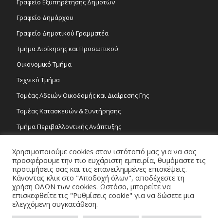
Γραφείο Εξυπηρέτησης Δημοτών
Γραφείο Δημάρχου
Γραφείο Δημοτικού Γραμματέα
Τμήμα Διοίκησης και Προσωπικού
Οικονομικό Τμήμα
Τεχνικό Τμήμα
Τομέας Αδειών Οικοδομής και Διαίρεσης Γης
Τομέας Κατασκευών & Συντήρησης
Τμήμα Περιβαλλοντικής Ανάπτυξης
Tμήμα Δημόσιας Υγείας και Καθαριότητας
Χρησιμοποιούμε cookies στον ιστότοπό μας για να σας
Τομέας Γραμμάτων και Τεχνών
προσφέρουμε την πιο ευχάριστη εμπειρία, θυμόμαστε τις
προτιμήσεις σας και τις επανειλημμένες επισκέψεις.
Τροχονομία
Κάνοντας κλικ στο "Αποδοχή όλων", αποδέχεστε τη
χρήση ΟΛΩΝ των cookies. Ωστόσο, μπορείτε να
επισκεφθείτε τις "Ρυθμίσεις cookie" για να δώσετε μια
ελεγχόμενη συγκατάθεση.