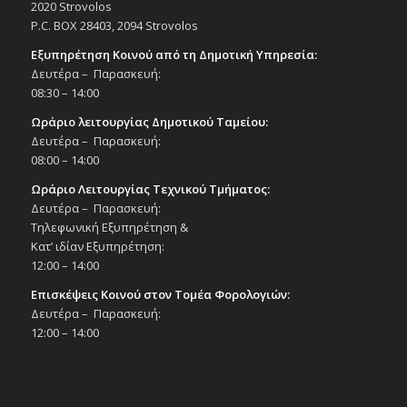
2020 Strovolos
Night», 27/2/26
P.C. BOX 28403, 2094 Strovolos
Εκδηλώσεις στο Δημοτικό Θέατρο
Δημοτικό Θέατρο Στροβόλου
Εξυπηρέτηση Κοινού από τη Δημοτική Υπηρεσία:
Δευτέρα – Παρασκευή:
08:30 – 14:00
18:00
ΜΑΡ
1
Παράσταση χορού «Beauty and the Beast»,
Ωράριο λειτουργίας Δημοτικού Ταμείου:
1/3/26
Δευτέρα – Παρασκευή:
Εκδηλώσεις στο Δημοτικό Θέατρο
08:00 – 14:00
Δημοτικό Θέατρο Στροβόλου
Ωράριο Λειτουργίας Τεχνικού Τμήματος:
Δευτέρα – Παρασκευή:
20:00
ΜΑΡ
3
Τηλεφωνική Εξυπηρέτηση &
Θεατρική Κωμωδία «Μαντάμ Σουσού»,
3/3/26
Κατ’ ιδίαν Εξυπηρέτηση:
12:00 – 14:00
Εκδηλώσεις στο Δημοτικό Θέατρο
Δημοτικό Θέατρο Στροβόλου
Επισκέψεις Κοινού στον Τομέα Φορολογιών:
Δευτέρα – Παρασκευή:
20:00
ΜΑΡ
12:00 – 14:00
5
Θεατρική παράσταση «Λυσιστράτη»,
5/3/26
Εκδηλώσεις στο Δημοτικό Θέατρο
Δημοτικό Θέατρο Στροβόλου