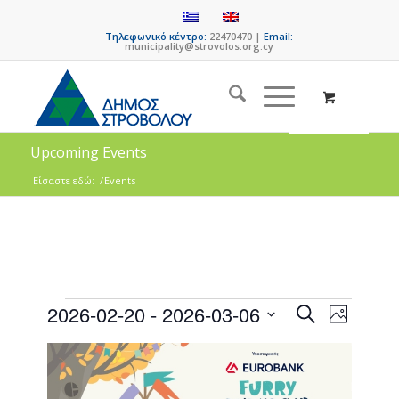
Τηλεφωνικό κέντρο:
22470470 |
Email:
municipality@strovolos.org.cy
Upcoming Events
Είσαστε εδώ:
/
Events
Events
Event
2026-02-20
 - 
2026-03-06
Search
Photo
Views
Search
Select
Naviga
List
date.
and
of
Views