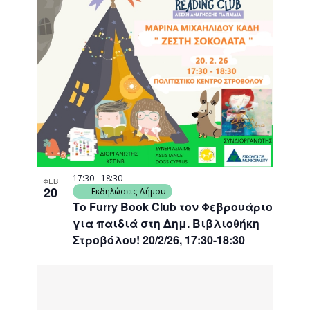
events
Navigati
in
Photo
View
17:30
-
18:30
ΦΕΒ
20
Εκδηλώσεις Δήμου
Το Furry Book Club τον Φεβρουάριο
για παιδιά στη Δημ. Βιβλιοθήκη
Στροβόλου! 20/2/26, 17:30-18:30