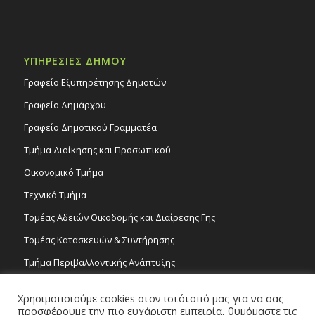
ΥΠΗΡΕΣΙΕΣ ΔΗΜΟΥ
Γραφείο Εξυπηρέτησης Δημοτών
Γραφείο Δημάρχου
Γραφείο Δημοτικού Γραμματέα
Τμήμα Διοίκησης και Προσωπικού
Οικονομικό Τμήμα
Τεχνικό Τμήμα
Τομέας Αδειών Οικοδομής και Διαίρεσης Γης
Τομέας Κατασκευών & Συντήρησης
Τμήμα Περιβαλλοντικής Ανάπτυξης
Tμήμα Δημόσιας Υγείας και Καθαριότητας
Χρησιμοποιούμε cookies στον ιστότοπό μας για να σας
Τομέας Γραμμάτων και Τεχνών
προσφέρουμε την πιο ευχάριστη εμπειρία, θυμόμαστε τις