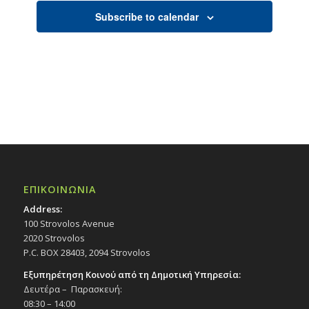
s
s
s
s
s
s
s
t
t
t
t
t
t
t
Subscribe to calendar
s
s
s
s
s
s
s
ΕΠΙΚΟΙΝΩΝΙΑ
Address:
100 Strovolos Avenue
2020 Strovolos
P.C. BOX 28403, 2094 Strovolos
Εξυπηρέτηση Κοινού από τη Δημοτική Υπηρεσία:
Δευτέρα – Παρασκευή:
08:30 – 14:00