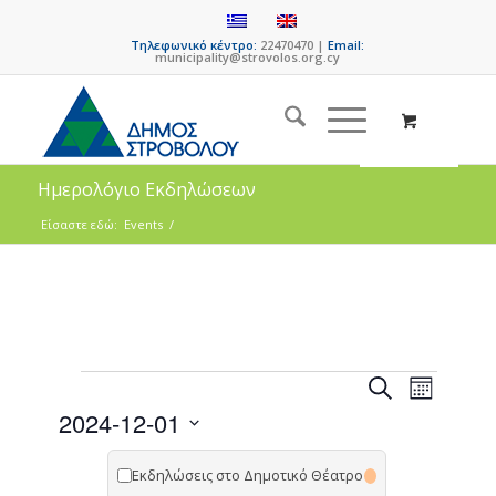
Τηλεφωνικό κέντρο:
22470470 |
Email:
municipality@strovolos.org.cy
Ημερολόγιο Εκδηλώσεων
Είσαστε εδώ:
Events
/
Events
Event
Search
Month
Views
Search
2024-12-01
Naviga
and
Select
date.
Εκδηλώσεις στο Δημοτικό Θέατρο
Views