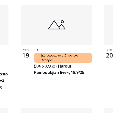
19:30
ΣΕΠ
ΣΕΠ
19
20
Εκδηλώσεις στο Δημοτικό
Θέατρο
Συναυλία «Harout
Pamboukjian live», 19/9/25
 από
δα
ς