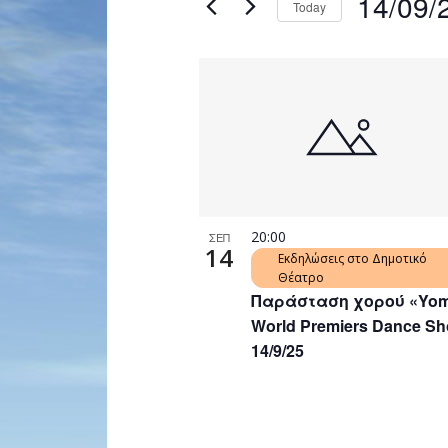
14/09/
Today
Navigation
by
Select
Keyword.
date.
List
of
events
in
Photo
View
20:00
ΣΕΠ
14
Εκδηλώσεις στο Δημοτικό
Θέατρο
Παράσταση χορού «Yom
World Premiers Dance Sh
14/9/25