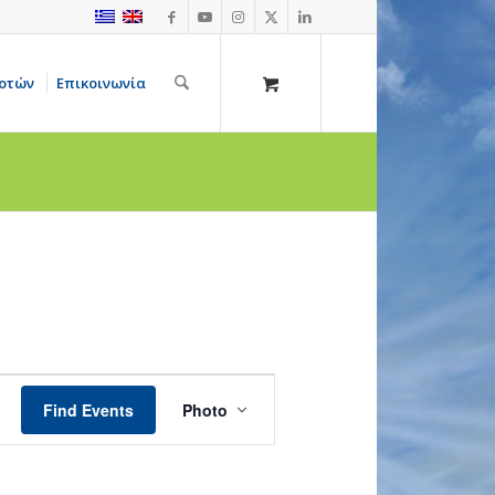
οτών
Επικοινωνία
Event
Views
Find Events
Photo
Navigation