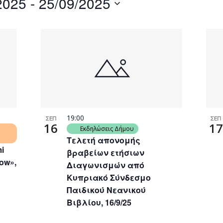
2025
 - 
25/09/2025
by
Location.
19:00
ΣΕΠ
ΣΕΠ
16
17
Εκδηλώσεις Δήμου
Τελετή απονομής
i
βραβείων ετήσιων
ow»,
Διαγωνισμών από
Κυπριακό Σύνδεσμο
Παιδικού Νεανικού
Βιβλίου, 16/9/25