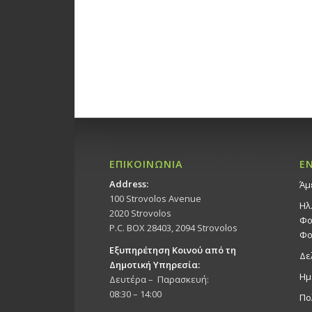
ΕΠΙΚΟΙΝΩΝΙΑ
Ε
Address:
Άμ
100 Strovolos Avenue
Ηλ
2020 Strovolos
Φο
P.C. BOX 28403, 2094 Strovolos
Φο
Εξυπηρέτηση Κοινού από τη
Δε
Δημοτική Υπηρεσία:
Ημ
Δευτέρα – Παρασκευή:
08:30 – 14:00
Πο