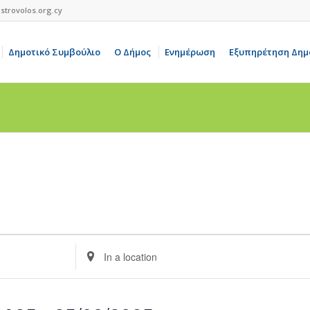
strovolos.org.cy
Δημοτικό Συμβούλιο
Ο Δήμος
Ενημέρωση
Εξυπηρέτηση Δημ
Enter
Location.
Search
for
Events