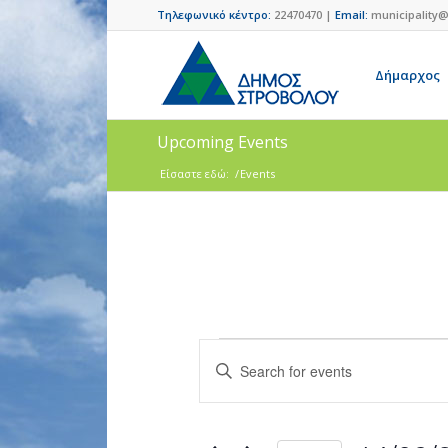
Τηλεφωνικό κέντρο:
22470470 |
Email:
municipality@
Δήμαρχος
Upcoming Events
Είσαστε εδώ:
/
Events
Events
Enter
Search
Keyword.
and
Search
for
Views
Events