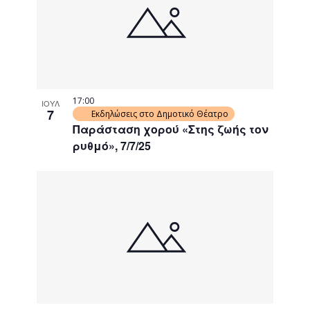
events
Navigati
in
Photo
View
17:00
ΙΟΥΛ
7
Εκδηλώσεις στο Δημοτικό Θέατρο
Παράσταση χορού «Στης ζωής τον
ρυθμό», 7/7/25