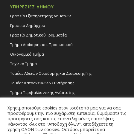
ΥΠΗΡΕΣΙΕΣ ΔΗΜΟΥ
Γραφείο Εξυπηρέτησης Δημοτών
Γραφείο Δημάρχου
Γραφείο Δημοτικού Γραμματέα
Τμήμα Διοίκησης και Προσωπικού
Οικονομικό Τμήμα
Τεχνικό Τμήμα
Τομέας Αδειών Οικοδομής και Διαίρεσης Γης
Τομέας Κατασκευών & Συντήρησης
Τμήμα Περιβαλλοντικής Ανάπτυξης
Tμήμα Δημόσιας Υγείας και Καθαριότητας
Χρησιμοποιούμε cookies στον ιστότοπό μας για να σας
Τομέας Γραμμάτων και Τεχνών
προσφέρουμε την πιο ευχάριστη εμπειρία, θυμόμαστε τις
προτιμήσεις σας και τις επανειλημμένες επισκέψεις.
Τροχονομία
Κάνοντας κλικ στο "Αποδοχή όλων", αποδέχεστε τη
χρήση ΟΛΩΝ των cookies. Ωστόσο, μπορείτε να