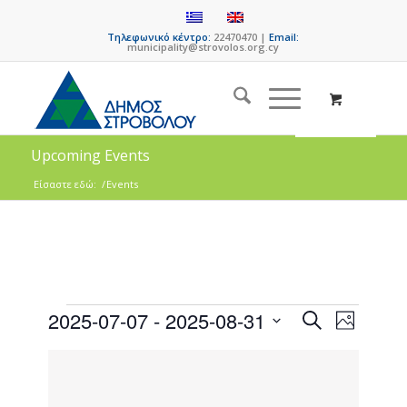
Τηλεφωνικό κέντρο:
22470470 |
Email:
municipality@strovolos.org.cy
Upcoming Events
Είσαστε εδώ:
/
Events
Events
Event
2025-07-07
 - 
2025-08-31
Search
Photo
Views
Search
Select
Naviga
List
date.
and
of
Views