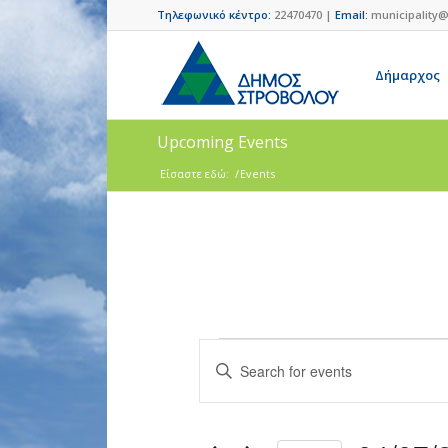
Τηλεφωνικό κέντρο:
22470470 |
Email:
municipality@
Δήμαρχος
Upcoming Events
Είσαστε εδώ:
/
Events
Events
Enter
Search
Keyword.
and
Search
for
Views
Events