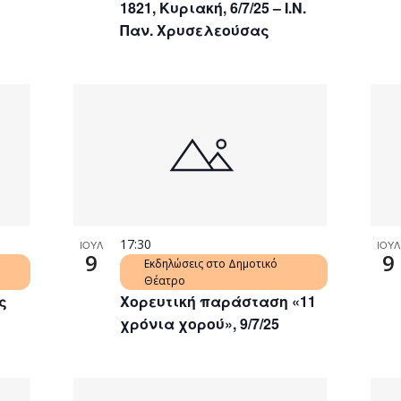
1821, Κυριακή, 6/7/25 – Ι.Ν.
Παν. Χρυσελεούσας
17:30
ΙΟΥΛ
ΙΟΥΛ
9
9
Εκδηλώσεις στο Δημοτικό
Θέατρο
ς
Χορευτική παράσταση «11
χρόνια χορού», 9/7/25