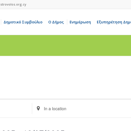
strovolos.org.cy
Δημοτικό Συμβούλιο
Ο Δήμος
Ενημέρωση
Εξυπηρέτηση Δημ
Enter
Location.
Search
for
Events