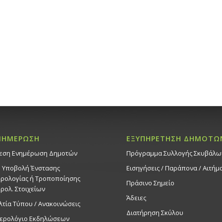
ΝΗΜΕΡΩΣΗ
ΕΞΥΠΗΡΕΤΗΣΗ ΔΗΜΟΤΩ
εση Ενημέρωση Δημοτών
Πρόγραμμα Συλλογής Σκυβάλω
. Υποβολή Ένστασης
Εισηγήσεις / Παράπονα / Αιτήμ
ρολογίας ή Τροποποίησης
Πράσινο Σημείο
ρολ. Στοιχείων
Άδειες
λτία Τύπου / Ανακοινώσεις
Διατήρηση Σκύλου
ερολόγιο Εκδηλώσεων