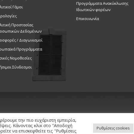
Προγράμματα Ανακύκλωσης
λιτικοί Γάμοι
Ιδιωτικών φορέων
ρολογίες
Επικοινωνία
λιτική Προστασίας
οσωπικών Δεδομένων
οσφορές / Διαγωνισμοί
ρωπαϊκά Προγράμματα
σικές Νομοθεσίες
ήσιμοι Σύνδεσμοι
φέρουμε την πιο ευχάριστη εμπειρία,
κέψεις. Κάνοντας κλικ στο "Αποδοχή
Ρυθμίσεις cookies
είτε να επισκεφθείτε τις "Ρυθμίσεις