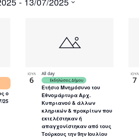
2025
 - 
13/07/2025
by
Location.
All day
ΙΟΥΛ
ΙΟΥΛ
6
7
Εκδηλώσεις Δήμου
Ετήσιο Μνημόσυνο του
ς ο
Εθνομάρτυρα Αρχ.
7/25
Κυπριανού & άλλων
κληρικών & προκρίτων που
εκτελέστηκαν ή
απαγχονίστηκαν από τους
Τούρκους την 9ην Ιουλίου