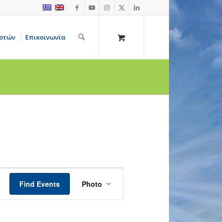
οτών
Επικοινωνία
Event
Views
Find Events
Photo
Navigation