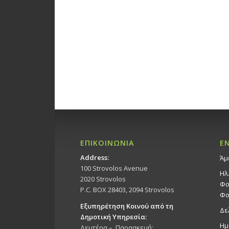
ΕΠΙΚΟΙΝΩΝΙΑ
Ε
Address:
Άμ
100 Strovolos Avenue
Ηλ
2020 Strovolos
Φο
P.C. BOX 28403, 2094 Strovolos
Φο
Εξυπηρέτηση Κοινού από τη
Δε
Δημοτική Υπηρεσία:
Ημ
Δευτέρα – Παρασκευή: