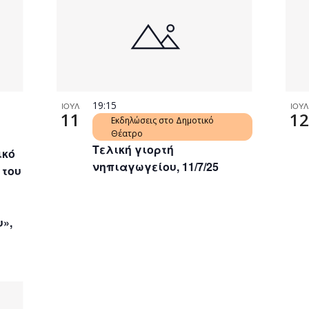
19:15
ΙΟΥΛ
ΙΟΥΛ
11
12
Εκδηλώσεις στο Δημοτικό
Θέατρο
Τελική γιορτή
ικό
νηπιαγωγείου, 11/7/25
 του
υ»,