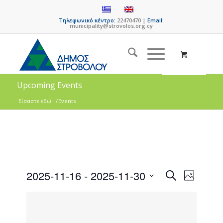
Τηλεφωνικό κέντρο:
22470470 |
Email:
municipality@strovolos.org.cy
Upcoming Events
Είσαστε εδώ:
/
Events
Events
Event
2025-11-16
 - 
2025-11-30
Search
Photo
Views
Search
Select
Naviga
List
date.
and
of
Views