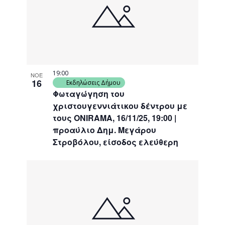
events
Navigati
in
Photo
View
19:00
ΝΟΕ
16
Εκδηλώσεις Δήμου
Φωταγώγηση του
χριστουγεννιάτικου δέντρου με
τους ONIRAMA, 16/11/25, 19:00 |
προαύλιο Δημ. Μεγάρου
Στροβόλου, είσοδος ελεύθερη