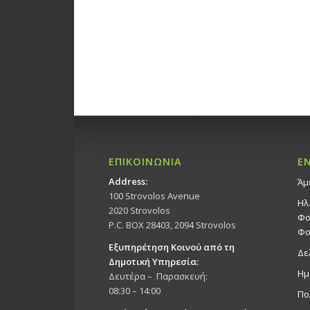
ΕΠΙΚΟΙΝΩΝΙΑ
Ε
Address:
Άμ
100 Strovolos Avenue
Ηλ
2020 Strovolos
Φο
P.C. BOX 28403, 2094 Strovolos
Φο
Εξυπηρέτηση Κοινού από τη
Δε
Δημοτική Υπηρεσία:
Ημ
Δευτέρα – Παρασκευή:
08:30 – 14:00
Πο