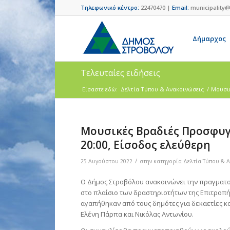
Τηλεφωνικό κέντρο:
22470470 |
Email:
municipality@
Δήμαρχος
Τελευταίες ειδήσεις
Είσαστε εδώ:
Δελτία Τύπου & Ανακοινώσεις
/
Μουσικ
Μουσικές Βραδιές Προσφυγι
20:00, Είσοδος ελεύθερη
/
25 Αυγούστου 2022
στην κατηγορία
Δελτία Τύπου & 
Ο Δήμος Στροβόλου ανακοινώνει την πραγματ
στο πλαίσιο των δραστηριοτήτων της Επιτροπ
αγαπήθηκαν από τους δημότες για δεκαετίες κα
Ελένη Πάρπα και Νικόλας Αντωνίου.