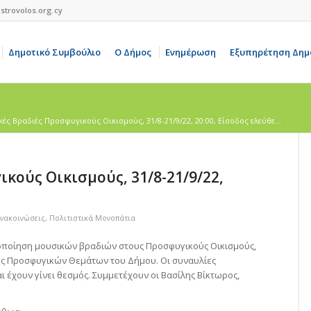
strovolos.org.cy
Δημοτικό Συμβούλιο
Ο Δήμος
Ενημέρωση
Εξυπηρέτηση Δημ
ές Βραδιές Προσφυγικούς Οικισμούς, 31/8-21/9/22, 20:00, Είσοδος ελεύθε...
κούς Οικισμούς, 31/8-21/9/22,
Ανακοινώσεις
,
Πολιτιστικά Μονοπάτια
οποίηση μουσικών βραδιών στους Προσφυγικούς Οικισμούς,
ής Προσφυγικών Θεμάτων του Δήμου. Οι συναυλίες
ι έχουν γίνει θεσμός. Συμμετέχουν οι Βασίλης Βίκτωρος,