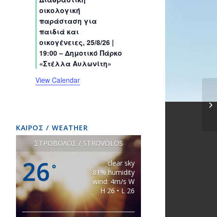
s
s
s
s
s
s
t
t
t
t
t
t
t
οικολογική
s
s
s
s
s
s
s
παράσταση για
παιδιά και
οικογένειες, 25/8/26 |
19:00 – Δημοτικό Πάρκο
«Στέλλα Αυλωνίτη»
View Calendar
ΚΑΙΡΟΣ / WEATHER
ΣΤΡΟΒΟΛΟΣ / STROVOLOS
26
clear sky
°
81% humidity
wind: 4m/s W
H 26 • L 26