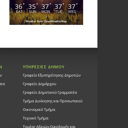
36
35
37
37
37
°
°
°
°
°
SAT
SUN
MON
TUE
WED
Weather from OpenWeatherMap
Ν
ΥΠΗΡΕΣΙΕΣ ΔΗΜΟΥ
ν
Γραφείο Εξυπηρέτησης Δημοτών
ατα
Γραφείο Δημάρχου
Γραφείο Δημοτικού Γραμματέα
Τμήμα Διοίκησης και Προσωπικού
Οικονομικό Τμήμα
Τεχνικό Τμήμα
Τομέας Αδειών Οικοδομής και