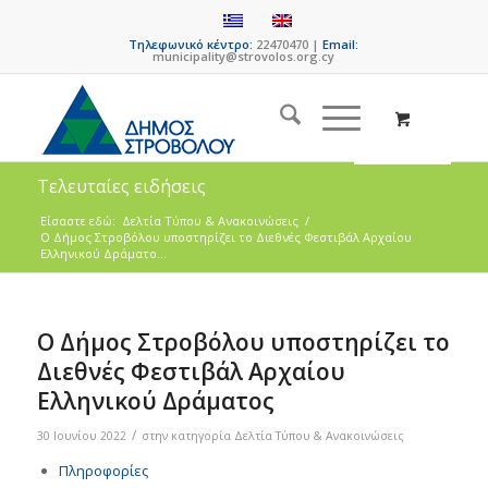
Τηλεφωνικό κέντρο:
22470470 |
Email:
municipality@strovolos.org.cy
Τελευταίες ειδήσεις
Είσαστε εδώ:
Δελτία Τύπου & Ανακοινώσεις
/
Ο Δήμος Στροβόλου υποστηρίζει το Διεθνές Φεστιβάλ Αρχαίου
Ελληνικού Δράματο...
Ο Δήμος Στροβόλου υποστηρίζει το
Διεθνές Φεστιβάλ Αρχαίου
Ελληνικού Δράματος
/
30 Ιουνίου 2022
στην κατηγορία
Δελτία Τύπου & Ανακοινώσεις
Πληροφορίες