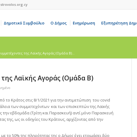
strovolos.org.cy
Δημοτικό Συμβούλιο
Ο Δήμος
Ενημέρωση
Εξυπηρέτηση Δημ
συμμετέχοντες της Λαϊκής Αγοράς (Ομάδα Β)...
 της Λαϊκής Αγοράς (Ομάδα Β)
ιημένο
 το Κράτος στις 8/1/2021 για την αντιμετώπιση του covid
άλεια των συμμετεχόντων και των επισκεπτών της Λαϊκής
ές την εβδομάδα (Τρίτη και Παρασκευή) αντί μόνο Παρασκευή
τας της, ως οι οδηγίες του Κράτους, αρχίζοντας από την
 με το 50% της πληρότητας της ο Δήμος έχει ετοιμάσει δύο