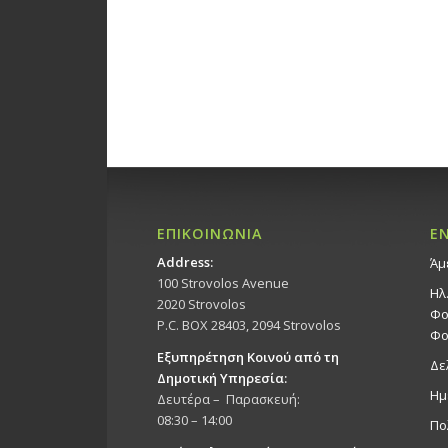
ΕΠΙΚΟΙΝΩΝΙΑ
Ε
Address:
Άμ
100 Strovolos Avenue
Ηλ
2020 Strovolos
Φο
P.C. BOX 28403, 2094 Strovolos
Φο
Εξυπηρέτηση Κοινού από τη
Δε
Δημοτική Υπηρεσία:
Ημ
Δευτέρα – Παρασκευή:
08:30 – 14:00
Πο