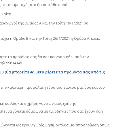
 τις συμμετοχές στο ήμισυ κάθε φορά.
 Τρίτη.
ραγωγοί της Ομάδας Α και την Τρίτη 19/1/2021 θα
ει η Ομάδα Β και την Τρίτη 26/1/2021 η Ομάδα Α, κ.ο.κ.
ετε τα προϊόντα σας θα σας κοινοποιηθεί από τον
ηλ 99614145.
0μμ (θα μπορείτε να μεταφέρετε τα προϊόντα σας από τις
α την καλύτερη προφύλαξη τόσο του εαυτού μας όσο και του
κή καθώς και η χρήση γαντιών μιας χρήσης.
πει να γίνεται σύμφωνα με τις οδηγίες που σας έχουν ήδη
αλώνονται ως έχουν χωρίς ψήσιμο/πλύσιμο/αποφλοίωση όπως