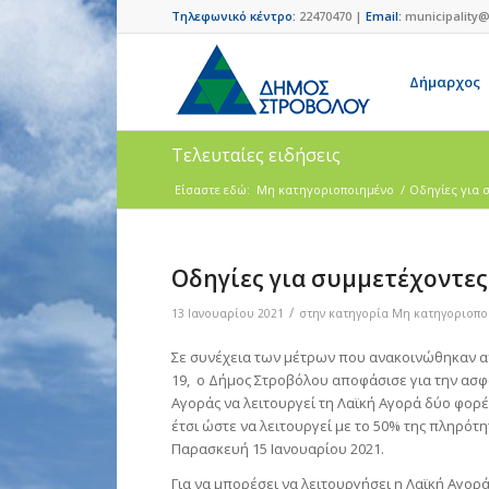
Τηλεφωνικό κέντρο:
22470470 |
Email:
municipality@
Δήμαρχος
Τελευταίες ειδήσεις
Είσαστε εδώ:
Μη κατηγοριοποιημένο
/
Οδηγίες για 
Οδηγίες για συμμετέχοντες
/
13 Ιανουαρίου 2021
στην κατηγορία
Μη κατηγοριοπο
Σε συνέχεια των μέτρων που ανακοινώθηκαν από
19, ο Δήμος Στροβόλου αποφάσισε για την ασφ
Αγοράς να λειτουργεί τη Λαϊκή Αγορά δύο φορ
έτσι ώστε να λειτουργεί με το 50% της πληρότη
Παρασκευή 15 Ιανουαρίου 2021.
Για να μπορέσει να λειτουργήσει η Λαϊκή Αγορά