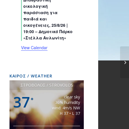
s
s
s
s
s
s
t
t
t
t
t
t
t
οικολογική
s
s
s
s
s
s
s
παράσταση για
παιδιά και
οικογένειες, 25/8/26 |
19:00 – Δημοτικό Πάρκο
«Στέλλα Αυλωνίτη»
View Calendar
ΚΑΙΡΟΣ / WEATHER
ΣΤΡΟΒΟΛΟΣ / STROVOLOS
37
clear sky
°
36% humidity
wind: 4m/s NW
H 37 • L 37