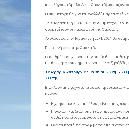
καταλόγους (Ομάδα Α και Ομάδα Β) μοιράζοντας
Η συμμετοχή θα γίνεται εναλλάξ Παρασκευή και
Την Παρασκευή 15/1/2021 θα συμμετέχουν οι πα
συμμετέχουν οι παραγωγοί της Ομάδας Β.
Ακολούθως την Παρασκευή 22/1/2021 θα συμμετέχ
Εσείς ανήκετε στην Ομάδα Β.
Ο αριθμός του χώρου στον οποίο θα τοποθετήσ
Επιθεωρητή του Δήμου κ Άριστο Χατζησάββα, τ
Το ωράριο λειτουργίας θα είναι 6:00πμ – 3:0
3:00πμ).
Επιπλέον μην ξεχνάτε τα μέτρα προστασίας γι
κοινού:
Η χρήση μάσκας από όλους είναι υποχρεωτι
Η φύλαξη και διατήρηση των προϊόντων πρέ
δοθεί που είναι σύμφωνα με τα διατάγματα.
Όλα τα προϊόντα /τρόφιμα τα οποία καταν