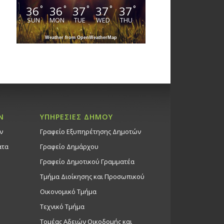
36
36
37
37
37
°
°
°
°
°
SUN
MON
TUE
WED
THU
Weather from OpenWeatherMap
Ν
ΥΠΗΡΕΣΙΕΣ ΔΗΜΟΥ
ν
Γραφείο Εξυπηρέτησης Δημοτών
ατα
Γραφείο Δημάρχου
Γραφείο Δημοτικού Γραμματέα
Τμήμα Διοίκησης και Προσωπικού
Οικονομικό Τμήμα
Τεχνικό Τμήμα
Τομέας Αδειών Οικοδομής και