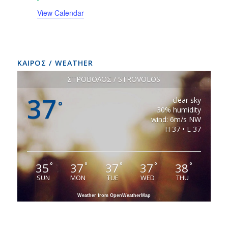
View Calendar
ΚΑΙΡΟΣ / WEATHER
ΣΤΡΟΒΟΛΟΣ / STROVOLOS
37
clear sky
°
30% humidity
wind: 6m/s NW
H 37 • L 37
35
37
37
37
38
°
°
°
°
°
SUN
MON
TUE
WED
THU
Weather from OpenWeatherMap