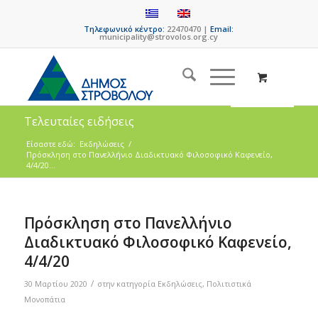
Τηλεφωνικό κέντρο:
22470470 |
Email:
municipality@strovolos.org.cy
Τελευταίες ειδήσεις
Είσαστε εδώ:
Εκδηλώσεις
/
Πρόσκληση στο Πανελλήνιο Διαδικτυακό Φιλοσοφικό Καφενείο,
4/4/20...
Πρόσκληση στο Πανελλήνιο
Διαδικτυακό Φιλοσοφικό Καφενείο,
4/4/20
/
30 Μαρτίου 2020
στην κατηγορία
Εκδηλώσεις
,
Πολιτιστικά
Μονοπάτια