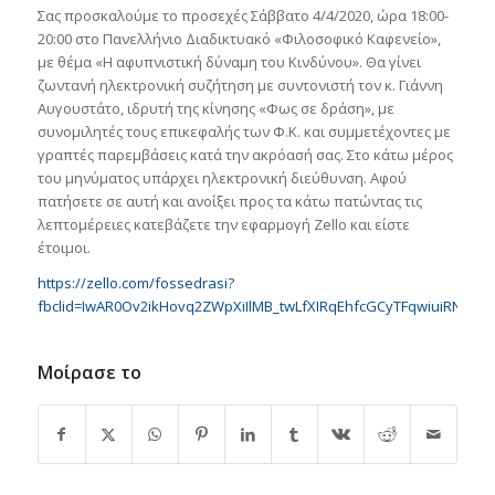
Σας προσκαλούμε το προσεχές Σάββατο 4/4/2020, ώρα 18:00-
20:00 στο Πανελλήνιο Διαδικτυακό «Φιλοσοφικό Καφενείο»,
με θέμα «Η αφυπνιστική δύναμη του Κινδύνου». Θα γίνει
ζωντανή ηλεκτρονική συζήτηση με συντονιστή τον κ. Γιάννη
Αυγουστάτο, ιδρυτή της κίνησης «Φως σε δράση», με
συνομιλητές τους επικεφαλής των Φ.Κ. και συμμετέχοντες με
γραπτές παρεμβάσεις κατά την ακρόασή σας. Στο κάτω μέρος
του μηνύματος υπάρχει ηλεκτρονική διεύθυνση. Αφού
πατήσετε σε αυτή και ανοίξει προς τα κάτω πατώντας τις
λεπτομέρειες κατεβάζετε την εφαρμογή Zello και είστε
έτοιμοι.
https://zello.com/fossedrasi?
fbclid=IwAR0Ov2ikHovq2ZWpXiIlMB_twLfXIRqEhfcGCyTFqwiuiRNbiG
Μοίρασε το