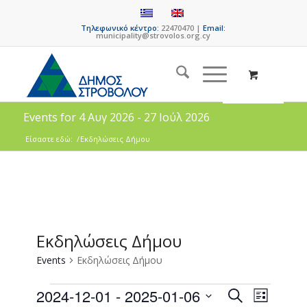
Τηλεφωνικό κέντρο:
22470470 |
Email:
municipality@strovolos.org.cy
Events for 4 Αυγ 2026 - 27 Ιούλ 2026
Είσαστε εδώ:
/
Εκδηλώσεις Δήμου
Εκδηλώσεις Δήμου
Events
Εκδηλώσεις Δήμου
Events
Event
2024-12-01
 - 
2025-01-06
Search
List