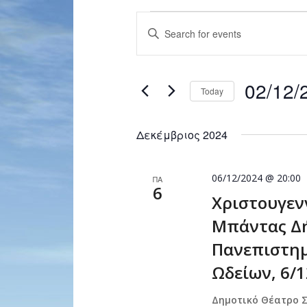
Events
Enter
Search
Keyword.
and
Search
for
Views
02/12/
Events
Today
Navigation
by
Select
Keyword.
date.
Δεκέμβριος 2024
06/12/2024 @ 20:00
ΠΑ
6
Χριστουγεν
Μπάντας Δ
Πανεπιστημ
Ωδείων, 6/1
Δημοτικό Θέατρο 