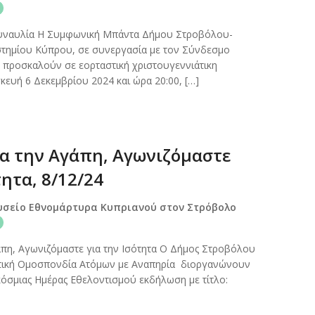
συναυλία Η Συμφωνική Μπάντα Δήμου Στροβόλου-
τημίου Κύπρου, σε συνεργασία με τον Σύνδεσμο
 προσκαλούν σε εορταστική χριστουγεννιάτικη
κευή 6 Δεκεμβρίου 2024 και ώρα 20:00, […]
ια την Αγάπη, Αγωνιζόμαστε
τητα, 8/12/24
υσείο Εθνομάρτυρα Κυπριανού στον Στρόβολο
άπη, Αγωνιζόμαστε για την Ισότητα Ο Δήμος Στροβόλου
ητική Ομοσπονδία Ατόμων με Αναπηρία διοργανώνουν
κόσμιας Ημέρας Εθελοντισμού εκδήλωση με τίτλο: