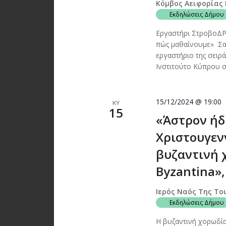
Κόμβος Αειφορίας
Εκδηλώσεις Δήμου
Εργαστήρι ΣτροβοΔΡΑ
πώς μαθαίνουμε» Σα
εργαστήριο της σει
Ινστιτούτο Κύπρου σ
15/12/2024 @ 19:00
ΚΥ
15
«Άστρον ήδ
Χριστουγεν
βυζαντινή 
Byzantina»,
Ιερός Ναός Της Το
Εκδηλώσεις Δήμου
Η βυζαντινή χορωδία