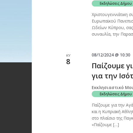
Εκδηλώσεις Δήμου
Χριστουγεννιάτικη 
Ευρωπαϊκού Πανεπισ
Ωδείων Κύπρου, σας
συναυλία, την Παρασ
08/12/2024 @ 10:30
ΚΥ
8
Παίζουμε γ
για την Ισό
Εκκλησιαστικό Μο
Εκδηλώσεις Δήμου
Παίζουμε για την Αγ
και η Κυπριακή Αθλ
στο πλαίσιο της Παγ
«Παίζουμε […]