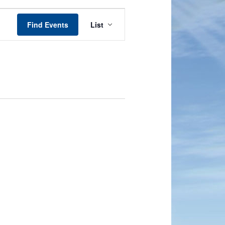
Event
Views
Find Events
List
Navigation