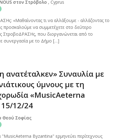
 NOUS στον Στρόβολο
, Cyprus
ΣΗς: «Μαθαίνοντας τι να αλλάξουμε - αλλάζοντας το
ς προσκαλούμε να συμμετέχετε στο δεύτερο
ράς ΣτροβοΔΡΑΣΗς, που διοργανώνεται από το
ε συνεργασία με το Δήμο […]
η ανατέταλκεν» Συναυλία με
νιάτικους ύμνους με τη
χορωδία «MusicAeterna
 15/12/24
υ Θεού Σοφίας
 "MusicAeterna Byzantina" ερμηνεύει περίτεχνους