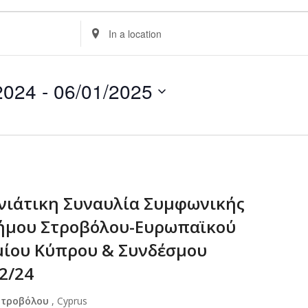
Enter
Location.
Search
for
2024
 - 
06/01/2025
Events
by
Location.
νιάτικη Συναυλία Συμφωνικής
ήμου Στροβόλου-Ευρωπαϊκού
ίου Κύπρου & Συνδέσμου
2/24
Στροβόλου
, Cyprus