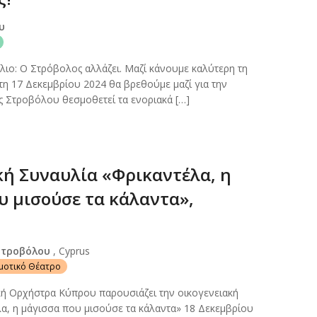
ου
ιο: Ο Στρόβολος αλλάζει. Μαζί κάνουμε καλύτερη τη
ίτη 17 Δεκεμβρίου 2024 θα βρεθούμε μαζί για την
ος Στροβόλου θεσμοθετεί τα ενοριακά […]
κή Συναυλία «Φρικαντέλα, η
υ μισούσε τα κάλαντα»,
Στροβόλου
, Cyprus
ημοτικό Θέατρο
ή Ορχήστρα Κύπρου παρουσιάζει την οικογενειακή
α, η μάγισσα που μισούσε τα κάλαντα» 18 Δεκεμβρίου