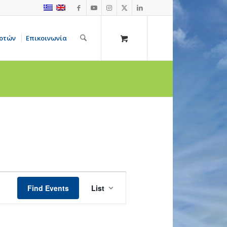
οτών
Επικοινωνία
Event
Views
Find Events
List
Navigation