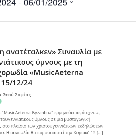
2024
 - 
06/01/2025
by
Location.
η ανατέταλκεν» Συναυλία με
νιάτικους ύμνους με τη
χορωδία «MusicAeterna
 15/12/24
υ Θεού Σοφίας
 "MusicAeterna Byzantina" ερμηνεύει περίτεχνους
στουγεννιάτικους ύμνους σε μια μυσταγωγική
, στο πλαίσιο των χριστουγεννιάτικων εκδηλώσεων
. Η συναυλία θα παρουσιαστεί την Κυριακή 15 […]