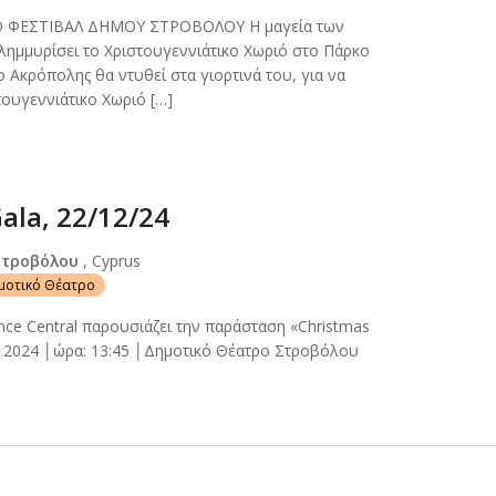
Ο ΦΕΣΤΙΒΑΛ ΔΗΜΟΥ ΣΤΡΟΒΟΛΟΥ Η μαγεία των
ημμυρίσει το Χριστουγεννιάτικο Χωριό στο Πάρκο
 Ακρόπολης θα ντυθεί στα γιορτινά του, για να
τουγεννιάτικο Χωριό […]
ala, 22/12/24
Στροβόλου
, Cyprus
ημοτικό Θέατρο
ce Central παρουσιάζει την παράσταση «Christmas
υ 2024 │ώρα: 13:45 │Δημοτικό Θέατρο Στροβόλου