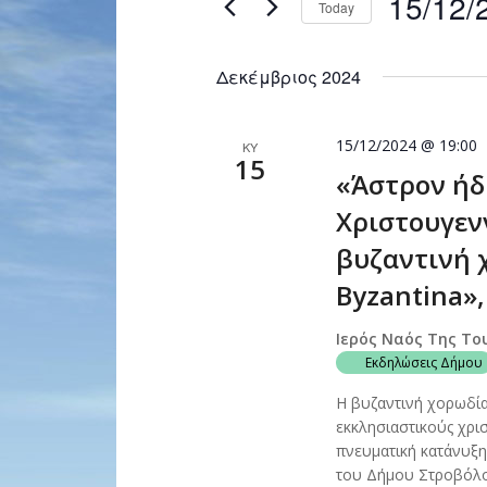
15/12/
Today
Navigation
by
Select
Keyword.
date.
Δεκέμβριος 2024
15/12/2024 @ 19:00
ΚΥ
15
«Άστρον ήδ
Χριστουγεν
βυζαντινή 
Byzantina»,
Ιερός Ναός Της Το
Εκδηλώσεις Δήμου
Η βυζαντινή χορωδία
εκκλησιαστικούς χρι
πνευματική κατάνυξη
του Δήμου Στροβόλου