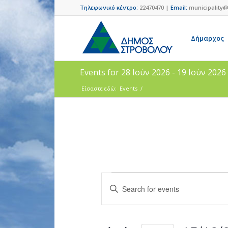
Τηλεφωνικό κέντρο:
22470470 |
Email:
municipality@
Δήμαρχος
Events for 28 Ιούν 2026 - 19 Ιούν 2026
Είσαστε εδώ:
Events
/
Events
Enter
Search
Keyword.
and
Search
for
Views
Events