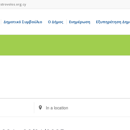
strovolos.org.cy
Δημοτικό Συμβούλιο
Ο Δήμος
Ενημέρωση
Εξυπηρέτηση Δημ
Enter
Location.
Search
for
Events