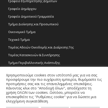
Γραφείο Εξυπηρέτησης Δημοτών
Γραφείο Δημάρχου
Γραφείο Δημοτικού Γραμματέα
Τμήμα Διοίκησης και Προσωπικού
Οικονομικό Τμήμα
Τεχνικό Τμήμα
Τομέας Αδειών Οικοδομής και Διαίρεσης Γης
Τομέας Κατασκευών & Συντήρησης
Τμήμα Περιβαλλοντικής Ανάπτυξης
Tμήμα Δημόσιας Υγείας και Καθαριότητας
Χρησιμοποιούμε cookies στον ιστότοπό μας για να σας
Τομέας Γραμμάτων και Τεχνών
προσφέρουμε την πιο ευχάριστη εμπειρία, θυμόμαστε τις
προτιμήσεις σας και τις επανειλημμένες επισκέψεις.
Τροχονομία
Κάνοντας κλικ στο "Αποδοχή όλων", αποδέχεστε τη
χρήση ΟΛΩΝ των cookies. Ωστόσο, μπορείτε να
επισκεφθείτε τις "Ρυθμίσεις cookie" για να δώσετε μια
ελεγχόμενη συγκατάθεση.