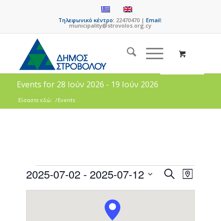
Τηλεφωνικό κέντρο:
22470470 |
Email:
municipality@strovolos.org.cy
Events for 28 Ιούν 2026 - 19 Ιούν 2026
Είσαστε εδώ:
/
Events
Events
Event
2025-07-02
 - 
2025-07-12
Search
Map
Views
Search
Select
Naviga
date.
and
Views