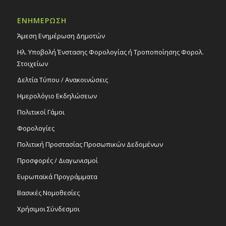
Εκδηλώσεις Δήμου
Πολιτιστικό Κέντρο Στροβόλου
ΕΝΗΜΕΡΩΣΗ
Άμεση Ενημέρωση Δημοτών
19:15
ΙΟΥΛ
11
Τελική γιορτή νηπιαγωγείου, 11/7/25
Ηλ. Υποβολή Ένστασης Φορολογίας ή Τροποποίησης Φορολ.
Εκδηλώσεις στο Δημοτικό Θέατρο
Στοιχείων
Δημοτικό Θέατρο Στροβόλου
Δελτία Τύπου / Ανακοινώσεις
Ημερολόγιο Εκδηλώσεων
19:30
ΙΟΥΛ
12
Θεατρική παράσταση «We will return»,
Πολιτικοί Γάμοι
12/7/25
Εκδηλώσεις στο Δημοτικό Θέατρο
Φορολογίες
Δημοτικό Θέατρο Στροβόλου
Πολιτική Προστασίας Προσωπικών Δεδομένων
Προσφορές / Διαγωνισμοί
Ευρωπαϊκά Προγράμματα
Βασικές Νομοθεσίες
Χρήσιμοι Σύνδεσμοι