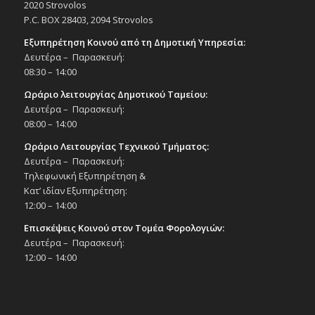
7/7/25
2020 Strovolos
P.C. BOX 28403, 2094 Strovolos
Εκδηλώσεις στο Δημοτικό Θέατρο
Δημοτικό Θέατρο Στροβόλου
Εξυπηρέτηση Κοινού από τη Δημοτική Υπηρεσία:
Δευτέρα – Παρασκευή:
17:30
ΙΟΥΛ
08:30 – 14:00
9
Χορευτική παράσταση «11 χρόνια χορού»,
Ωράριο λειτουργίας Δημοτικού Ταμείου:
9/7/25
Δευτέρα – Παρασκευή:
Εκδηλώσεις στο Δημοτικό Θέατρο
08:00 – 14:00
Δημοτικό Θέατρο Στροβόλου
Ωράριο Λειτουργίας Τεχνικού Τμήματος:
Δευτέρα – Παρασκευή:
20:00
ΙΟΥΛ
9
Τηλεφωνική Εξυπηρέτηση &
Χορευτική παράσταση «11 χρόνια χορού»,
9/7/25
Κατ’ ιδίαν Εξυπηρέτηση:
Εκδηλώσεις στο Δημοτικό Θέατρο
12:00 – 14:00
Δημοτικό Θέατρο Στροβόλου
Επισκέψεις Κοινού στον Τομέα Φορολογιών:
Δευτέρα – Παρασκευή:
20:00
ΙΟΥΛ
12:00 – 14:00
10
Συναυλία «Πού ΄σαι Ζαμπέτα», με τον
Μουσικό Όμιλο ΡΙΚ, στο πλαίσιο του
προγράμματος « Ο Πολιτισμός σε κάθε
γειτονιά του Στροβόλου», 10/7/25