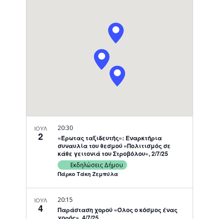
Navigati
20:30
ΙΟΥΛ
2
«Έρωτας ταξιδευτής»: Εναρκτήρια
συναυλία του θεσμού «Πολιτισμός σε
κάθε γειτονιά του Στροβόλου», 2/7/25
Εκδηλώσεις Δήμου
Πάρκο Τάκη Ζεμπύλα
20:15
ΙΟΥΛ
4
Παράσταση χορού «Όλος ο κόσμος ένας
χορός», 4/7/25