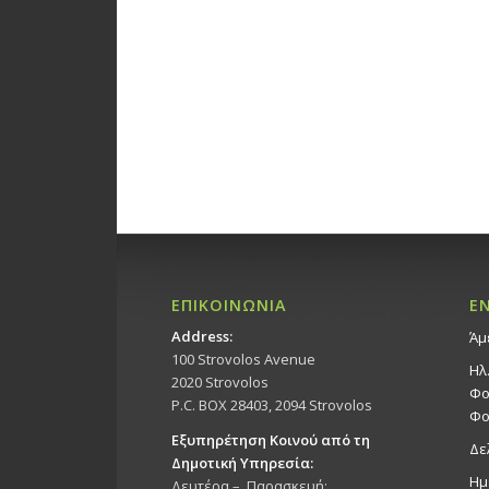
ΕΠΙΚΟΙΝΩΝΙΑ
Ε
Address:
Άμ
100 Strovolos Avenue
Ηλ
2020 Strovolos
Φο
P.C. BOX 28403, 2094 Strovolos
Φο
Εξυπηρέτηση Κοινού από τη
Δε
Δημοτική Υπηρεσία:
Ημ
Δευτέρα – Παρασκευή: