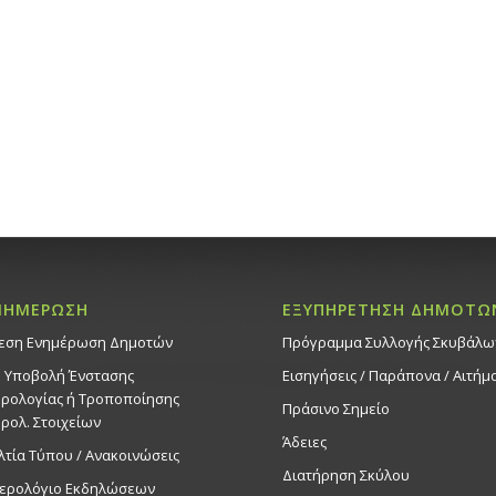
ΝΗΜΕΡΩΣΗ
ΕΞΥΠΗΡΕΤΗΣΗ ΔΗΜΟΤΩ
εση Ενημέρωση Δημοτών
Πρόγραμμα Συλλογής Σκυβάλω
. Υποβολή Ένστασης
Εισηγήσεις / Παράπονα / Αιτήμ
ρολογίας ή Τροποποίησης
Πράσινο Σημείο
ρολ. Στοιχείων
Άδειες
λτία Τύπου / Ανακοινώσεις
Διατήρηση Σκύλου
ερολόγιο Εκδηλώσεων