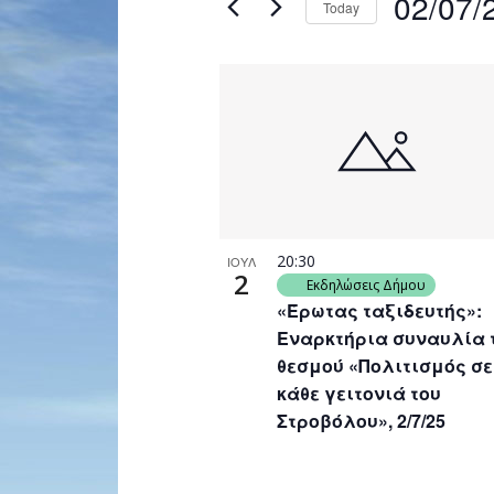
02/07/
Today
Navigation
by
Select
Keyword.
date.
List
of
events
in
Photo
View
20:30
ΙΟΥΛ
2
Εκδηλώσεις Δήμου
«Έρωτας ταξιδευτής»:
Εναρκτήρια συναυλία 
θεσμού «Πολιτισμός σε
κάθε γειτονιά του
Στροβόλου», 2/7/25