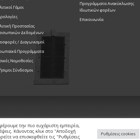
Προγράμματα Ανακύκλωσης
λιτικοί Γάμοι
Ιδιωτικών φορέων
ρολογίες
Επικοινωνία
λιτική Προστασίας
οσωπικών Δεδομένων
οσφορές / Διαγωνισμοί
ρωπαϊκά Προγράμματα
σικές Νομοθεσίες
ήσιμοι Σύνδεσμοι
φέρουμε την πιο ευχάριστη εμπειρία,
κέψεις. Κάνοντας κλικ στο "Αποδοχή
Ρυθμίσεις cookies
είτε να επισκεφθείτε τις "Ρυθμίσεις