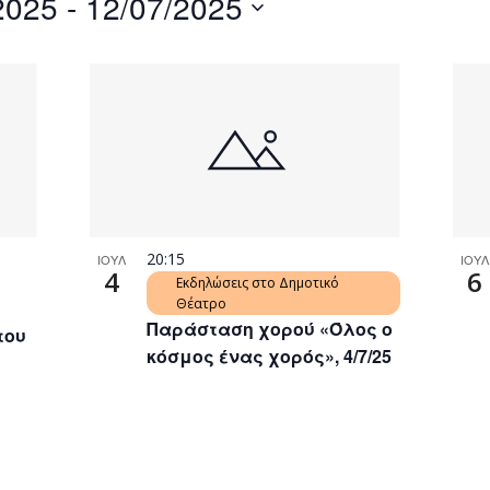
2025
 - 
12/07/2025
by
Location.
20:15
ΙΟΥΛ
ΙΟΥΛ
4
6
Εκδηλώσεις στο Δημοτικό
Θέατρο
Παράσταση χορού «Όλος ο
του
κόσμος ένας χορός», 4/7/25