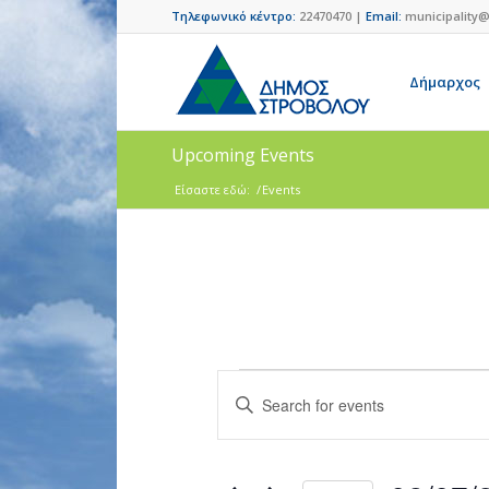
Τηλεφωνικό κέντρο:
22470470 |
Email:
municipality@
Δήμαρχος
Upcoming Events
Είσαστε εδώ:
/
Events
Events
Enter
Search
Keyword.
and
Search
for
Views
Events