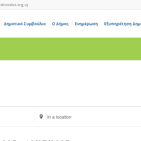
strovolos.org.cy
Δημοτικό Συμβούλιο
Ο Δήμος
Ενημέρωση
Εξυπηρέτηση Δημ
Enter
Location.
Search
for
Events