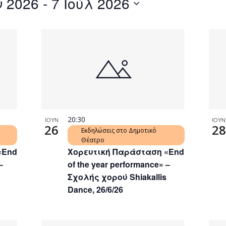
ν 2026
 - 
7 Ιούλ 2026
by
Location.
20:30
ΙΟΥΝ
ΙΟΥΝ
26
28
Εκδηλώσεις στο Δημοτικό
Θέατρο
«End
Χορευτική Παράσταση «End
–
of the year performance» –
Σχολής χορού Shiakallis
Dance, 26/6/26