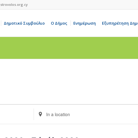
strovolos.org.cy
Δημοτικό Συμβούλιο
Ο Δήμος
Ενημέρωση
Εξυπηρέτηση Δημ
Enter
Location.
Search
for
Events