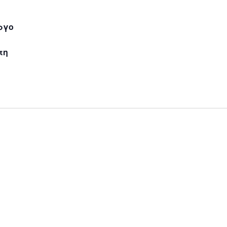
ργο
τη