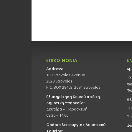
ΕΠΙΚΟΙΝΩΝΙΑ
Ε
Address:
Άμ
100 Strovolos Avenue
Ηλ
2020 Strovolos
Φο
P.C. BOX 28403, 2094 Strovolos
Φο
Εξυπηρέτηση Κοινού από τη
Δε
Δημοτική Υπηρεσία:
Ημ
Δευτέρα – Παρασκευή:
08:30 – 14:00
Πο
Ωράριο λειτουργίας Δημοτικού
Φο
Ταμείου: