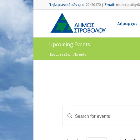
Τηλεφωνικό κέντρο:
22470470 |
Email:
municipality@
Δήμαρχος
Upcoming Events
Είσαστε εδώ:
/
Events
Events
Enter
Search
Keyword.
and
Search
for
Views
Events