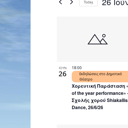
26 Ιού
Today
Navigation
by
Select
Keyword.
date.
List
of
events
in
Photo
View
18:00
ΙΟΥΝ
26
Εκδηλώσεις στο Δημοτικό
Θέατρο
Χορευτική Παράσταση 
of the year performance» 
Σχολής χορού Shiakallis
Dance, 26/6/26