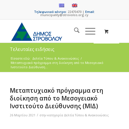
Τηλεφωνικό κέντρο:
22470470 |
Email:
municipality@strovolos.org.cy
Τελευταίες ειδήσεις
Είσαστε εδώ:
Δελτία Τύπου & Ανακοινώσεις
/
Μεταπτυχιακό πρόγραμμα στη διοίκηση από το Μεσογειακό
Ινστιτούτο Διεύθυνση...
Μεταπτυχιακό πρόγραμμα στη
διοίκηση από το Μεσογειακό
Ινστιτούτο Διεύθυνσης (ΜΙΔ)
/
26 Μαρτίου 2021
στην κατηγορία
Δελτία Τύπου & Ανακοινώσεις