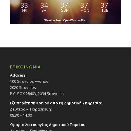
33
34
37
37
37
°
°
°
°
°
FRI
SAT
SUN
MON
TUE
Weather from OpenWeatherMap
ΕΠΙΚΟΙΝΩΝΙΑ
Address:
100 Strovolos Avenue
2020 Strovolos
P.C. BOX 28403, 2094 Strovolos
Εξυπηρέτηση Κοινού από τη Δημοτική Υπηρεσία:
Δευτέρα – Παρασκευή:
08:30 – 14:00
Ωράριο λειτουργίας Δημοτικού Ταμείου:
Δευτέρα – Παρασκευή: