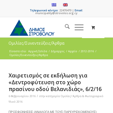
Τηλεφωνικό κέντρο:
22470470 |
Email:
municipality@strovolos.org.cy
Ομιλίες/Συνεντεύξεις/Άρθρα
Είσαστε εδώ:
Αρχική Σελίδα
/
Δήμαρχος
/
Αρχείο
/
2012-2016
/
Ομιλίες/Συνεντεύξεις/Άρθρα
Χαιρετισμός σε εκδήλωση για
«Δεντροφύτευση στο χώρο
πρασίνου οδού Βελανιδιάς», 6/2/16
/
6 Φεβρουαρίου 2016
στην κατηγορία
Ομιλίες/ Άρθρα & Φωτογραφικό
Υλικό 2016
ΠΡΟΣΦΩΝΗΣΕΙΣ (ΑΝΑΛΟΓΑ ΜΕ ΤΟΥΣ ΠΑΡΕΥΡΙΣΚΟΜΕΝΟΥΣ)