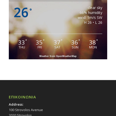
26
clear sky
°
66% humidity
wind: 1m/s SW
H 26 • L 26
33
35
37
36
38
°
°
°
°
°
THU
FRI
SAT
SUN
MON
Weather from OpenWeatherMap
ΕΠΙΚΟΙΝΩΝΙΑ
Address:
100 Strovolos Avenue
2020 Strovolos